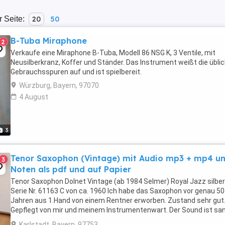
r Seite:
20
50
B-Tuba Miraphone
2
Verkaufe eine Miraphone B-Tuba, Modell 86 NSG K, 3 Ventile, mit
Neusilberkranz, Koffer und Ständer. Das Instrument weißt die übli
Gebrauchsspuren auf und ist spielbereit.
Würzburg, Bayern, 97070
4 August
3
Tenor Saxophon (Vintage) mit Audio mp3 + mp4 u
3
Noten als pdf und auf Papier
Tenor Saxophon Dolnet Vintage (ab 1984 Selmer) Royal Jazz silber
Serie Nr. 61163 C von ca. 1960 Ich habe das Saxophon vor genau 50
Jahren aus 1.Hand von einem Rentner erworben. Zustand sehr gut
Gepflegt von mir und meinem Instrumentenwart. Der Sound ist sa
und sehr rein. Das handling ist unvergleichbar ...
Karlstadt, Bayern, 97753