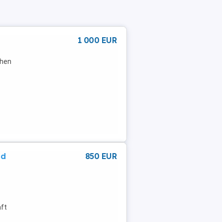
1 000 EUR
chen
nd
850 EUR
.
nft