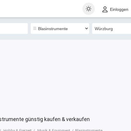
t
Gewerblich
Sortieren nach
Einloggen
0
strumente günstig kaufen & verkaufen
Hobby & Freizeit
Musik & Equipment
Blasinstrumente