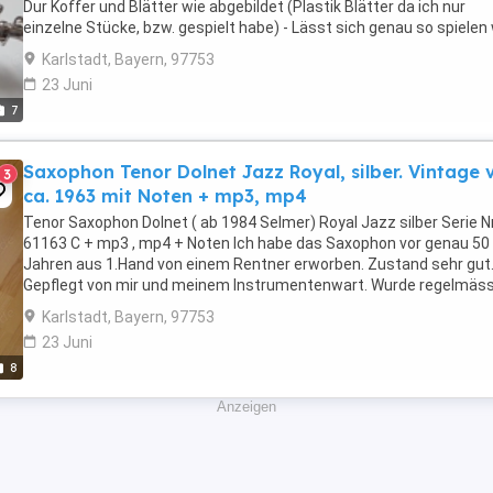
Dur Koffer und Blätter wie abgebildet (Plastik Blätter da ich nur
einzelne Stücke, bzw. gespielt habe) - Lässt sich genau so spielen
ein Alt oder Tenor - Abholung ...
Karlstadt, Bayern, 97753
23 Juni
7
Saxophon Tenor Dolnet Jazz Royal, silber. Vintage 
3
ca. 1963 mit Noten + mp3, mp4
Tenor Saxophon Dolnet ( ab 1984 Selmer) Royal Jazz silber Serie Nr
61163 C + mp3 , mp4 + Noten Ich habe das Saxophon vor genau 50
Jahren aus 1.Hand von einem Rentner erworben. Zustand sehr gut
Gepflegt von mir und meinem Instrumentenwart. Wurde regelmäss
generalüberholt. Der Sound ist sanft und sehr ...
Karlstadt, Bayern, 97753
23 Juni
8
Anzeigen