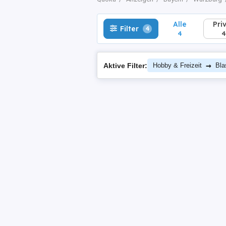
Alle
Pri
Filter
4
4
4
→
Aktive Filter:
Hobby & Freizeit
Bla