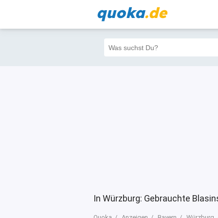
quoka
.de
Alle
Priva
Filter
4
4
4
In Würzburg: Gebrauchte Blasin
Quoka
Anzeigen
Bayern
Würzburg