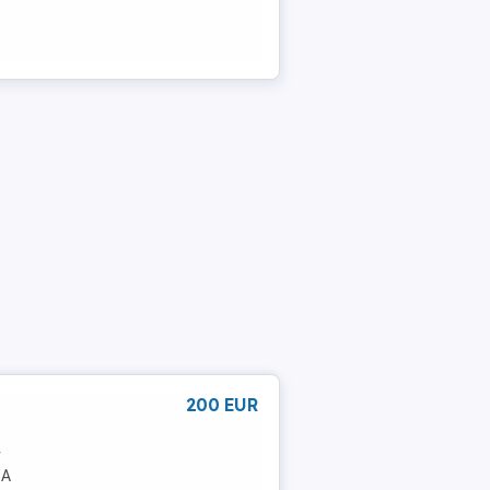
200 EUR
r
 A