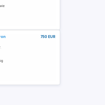
 wie
von
750 EUR
.
.
ig