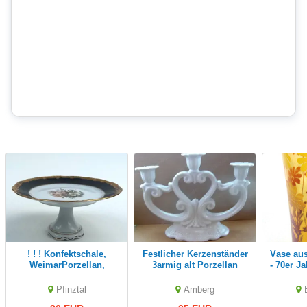
! ! ! Konfektschale,
Festlicher Kerzenständer
Vase aus Glas - Glasvase
WeimarPorzellan,
3armig alt Porzellan
- 70er Ja
Kobaltblau 30,-
Seltmann Wien 7 TOP
Blumen
Pfinztal
Amberg