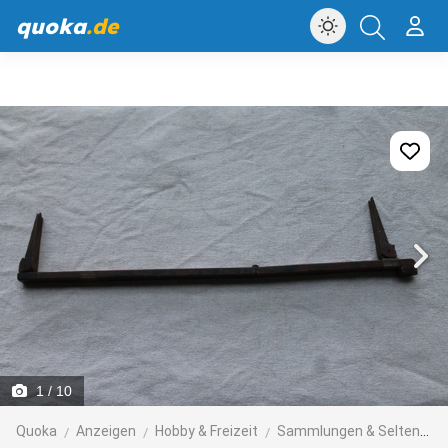
quoka
.de
1
/ 10
Quoka
Anzeigen
Hobby & Freizeit
Sammlungen & Seltenes