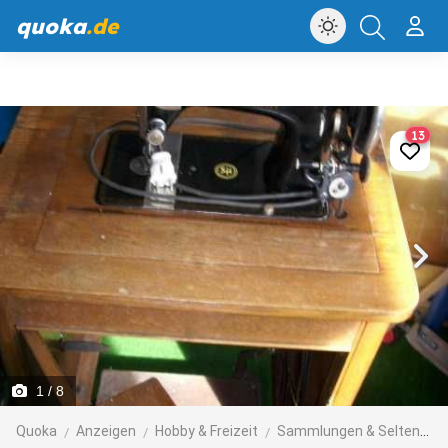
quoka
.de
13
1
/ 8
Quoka
Anzeigen
Hobby & Freizeit
Sammlungen & Seltenes