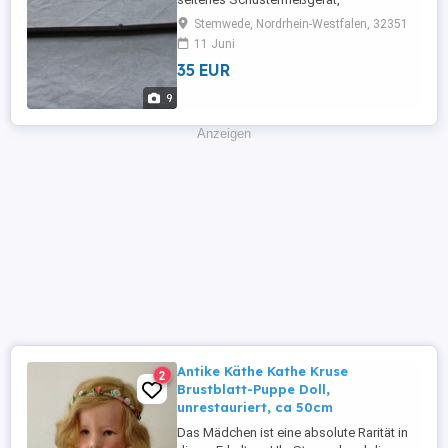
Fußmeßgerät, Schuhmachermeßgerät
Stemwede, Nordrhein-Westfalen, 32351
aufklappbar, das Mittelteil ist einstellbar
11 Juni
auf die Fußlänge. Material: Holz/Messing
35 EUR
top in Ordnung (siehe Bilder) das Gerät ist
34 cm lang Preis pro Stück VB 35 EUR
9
versicherter Versand ist für 6,99 ...
Anzeigen
Antike Käthe Kathe Kruse
2
Brustblatt-Puppe Doll,
unrestauriert, ca 50cm
Das Mädchen ist eine absolute Rarität in