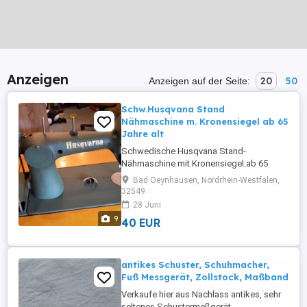
Anzeigen
20
50
Anzeigen auf der Seite:
Schw.Husqvana Stand
Nähmaschine m. Kronensiegel ab 65
Jahre alt
Schwedische Husqvana Stand-
Nähmaschine mit Kronensiegel.ab 65
jahre alt.Von Schweden mitgebracht.
Bad Oeynhausen, Nordrhein-Westfalen,
Noch nicht benutzt,da sie als Dekoration
32549
gebraucht wurde Leider durch
28 Juni
Platzmangel nicht mehr zu gebrauchen.
9
40 EUR
Wurde damals bestätig, das sie noch
Funkionsfähig sei, wenn sie überholt
würde. Versenkbar. Kein ...
antikes Schuster, Schuhmacher,
Fuß Messgerät, Zollstock, Maßband
Verkaufe hier aus Nachlass antikes, sehr
seltenes Schustermeßgerät,