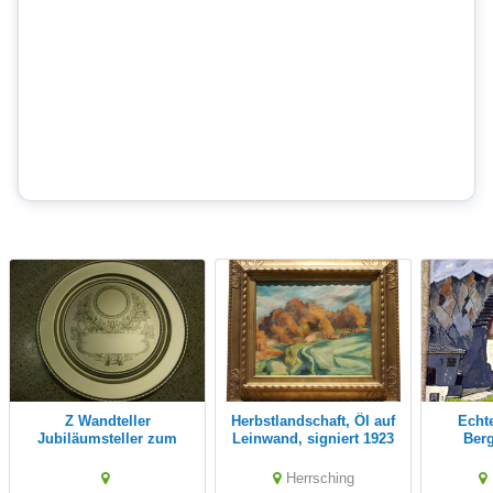
Z Wandteller
Herbstlandschaft, Öl auf
Echtes Gemälde "
Jubiläumsteller zum
Leinwand, signiert 1923
Ber
gravieren Blech 24 cm
unbenutzt in
Herrsching
Originalverp