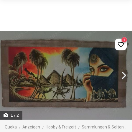
1
1
/ 2
Quoka
Anzeigen
Hobby & Freizeit
Sammlungen & Seltenes