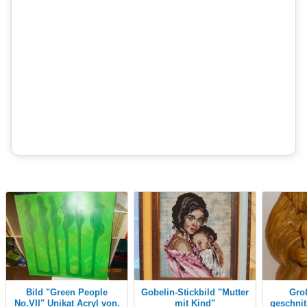
Bild "Green People
Gobelin-Stickbild "Mutter
Große Holzfigur
No.VII" Unikat Acryl von.
mit Kind"
geschni