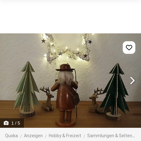
1
/ 5
Quoka
Anzeigen
Hobby & Freizeit
Sammlungen & Seltenes