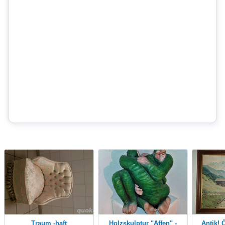
Traum -haft
Holzskulptur "Affen" -
Antik! Ölgemälde "Alte