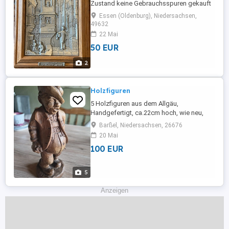
Zustand keine Gebrauchsspuren gekauft
wie gesehen keine Rücknahme
Essen (Oldenburg), Niedersachsen,
49632
22 Mai
50 EUR
2
Holzfiguren
5 Holzfiguren aus dem Allgäu,
Handgefertigt, ca.22cm hoch, wie neu,
aus Sammlung abzugeben.
Barßel, Niedersachsen, 26676
20 Mai
100 EUR
5
Anzeigen