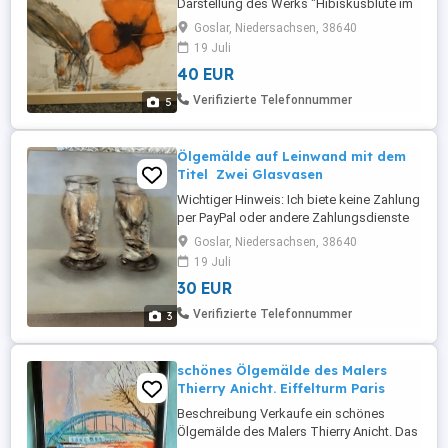
Darstellung des Werks "Hibiskusblüte im
Glas" von Christian Rohlfs. 66 cm lang
Goslar, Niedersachsen, 38640
48cm breit Gerahmt Wichtiger Hinweis: Ich
19 Juli
biete keine Zahlung per PayPal oder
40 EUR
andere Zahlungsdienste an. Zahlung
ausschließlich per Banküberweisung. Bitte
Verifizierte Telefonnummer
5
nur melden, wenn das für Sie ...
Ölgemälde auf Leinwand mit dem
Titel Zwei Glasvasen
Wichtiger Hinweis: Ich biete keine Zahlung
per PayPal oder andere Zahlungsdienste
an. Zahlung ausschließlich per
Goslar, Niedersachsen, 38640
Banküberweisung. Bitte nur melden, wenn
19 Juli
das für Sie in Ordnung ist. Vielen Dank für
30 EUR
Ihr Verständnis. Bei mehreren teilen
können wir uns bestimmt einig werden mit
Verifizierte Telefonnummer
3
dem preis Bei dem ausgewählten ...
schönes Ölgemälde des Malers
Thierry Anicht. Eiffelturm Paris
Beschreibung Verkaufe ein schönes
Ölgemälde des Malers Thierry Anicht. Das