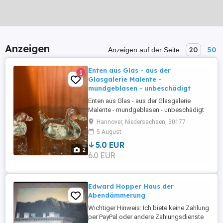
Anzeigen
20
50
Anzeigen auf der Seite:
Enten aus Glas - aus der
1
Glasgalerie Malente -
mundgeblasen - unbeschädigt
Enten aus Glas - aus der Glasgalerie
Malente - mundgeblasen - unbeschädigt
Keine Garantie & Rückgabe möglich Keine
Hannover, Niedersachsen, 30177
Kuriere, keine Anzahlung etc. Keine PayPal,
5 August
nur per Vorkasse oder Vor-Ort-Abholung
5.0 EUR
möglich! Versand: 5,95,- EUR versichert
2
6.0 EUR
Edward Hopper Haus der
Abendämmerung
Wichtiger Hinweis: Ich biete keine Zahlung
per PayPal oder andere Zahlungsdienste