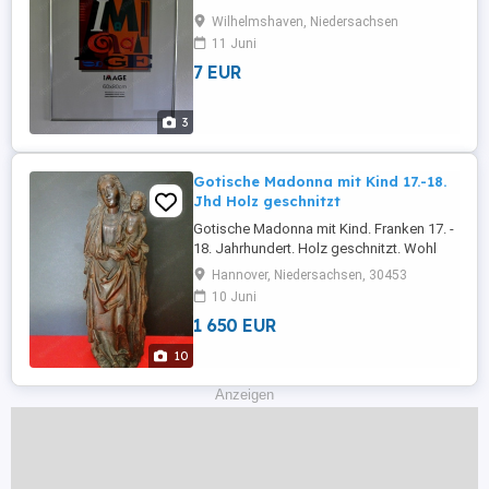
stehen 9 stabile und professionell
Wilhelmshaven, Niedersachsen
verarbeitete Bilderrahmen, die Dank des
11 Juni
Wechselsystems, einfach zu bestücken
7 EUR
sind. STÜCKPREIS von 7,00 bis 15,00
Farbe: Silber Maße: 60x80 cm Stückzahl: 1
Farbe: Schwarz Maße: 40x40 cm 80x80
3
cm Stückzahl: ...
Gotische Madonna mit Kind 17.-18.
Jhd Holz geschnitzt
Gotische Madonna mit Kind. Franken 17. -
18. Jahrhundert. Holz geschnitzt. Wohl
ehemals gefasst, später abgelaugt und
Hannover, Niedersachsen, 30453
lasiert. Ohne Fehlstellen oder
10 Juni
Beschädigungen. Größe: 44 cm.
1 650 EUR
10
Anzeigen