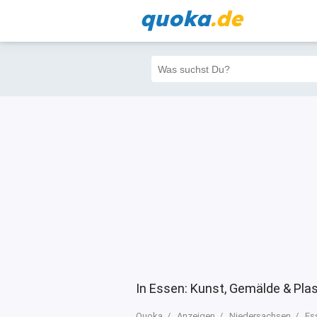
quoka
.de
Alle
Priva
Filter
4
10
10
In Essen: Kunst, Gemälde & Pla
Quoka
Anzeigen
Niedersachsen
Es