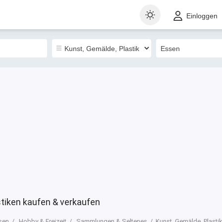
t
Gewerblich
Sortieren nach
Einloggen
0
stiken kaufen & verkaufen
sen
Hobby & Freizeit
Sammlungen & Seltenes
Kunst, Gemälde, Plasti