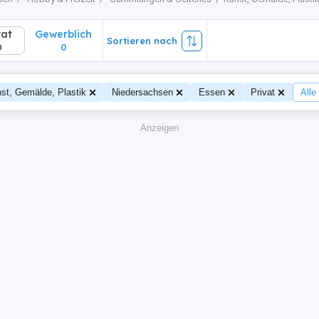
vat
Gewerblich
Sortieren nach
0
0
st, Gemälde, Plastik
Niedersachsen
Essen
Privat
Alle
Anzeigen