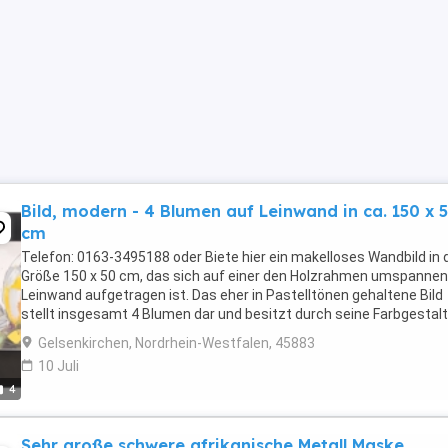
Bild, modern - 4 Blumen auf Leinwand in ca. 150 x 
cm
Telefon: 0163-3495188 oder Biete hier ein makelloses Wandbild in 
Größe 150 x 50 cm, das sich auf einer den Holzrahmen umspanne
Leinwand aufgetragen ist. Das eher in Pastelltönen gehaltene Bild
stellt insgesamt 4 Blumen dar und besitzt durch seine Farbgestal
eine sehr freundliche und positive ...
Gelsenkirchen, Nordrhein-Westfalen, 45883
10 Juli
4
Sehr große schwere afrikanische Metall Maske