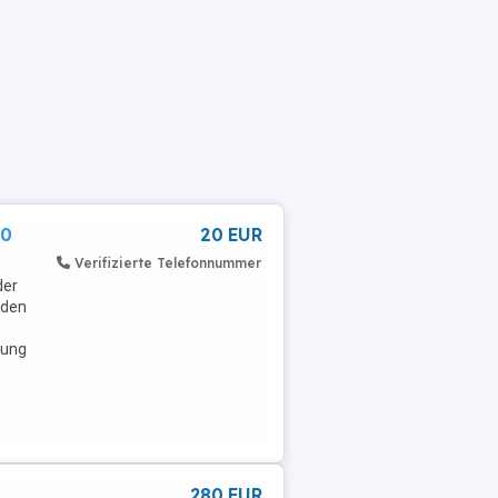
50
20 EUR
Verifizierte Telefonnummer
der
nden
tung
280 EUR