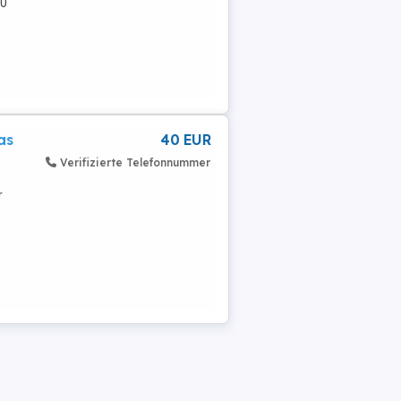
90
as
40 EUR
Verifizierte Telefonnummer
t
r