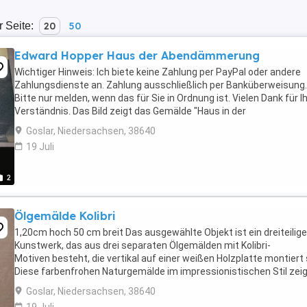
r Seite:
20
50
Edward Hopper Haus der Abendämmerung
Wichtiger Hinweis: Ich biete keine Zahlung per PayPal oder andere
Zahlungsdienste an. Zahlung ausschließlich per Banküberweisung.
Bitte nur melden, wenn das für Sie in Ordnung ist. Vielen Dank für Ih
Verständnis. Das Bild zeigt das Gemälde "Haus in der
Abenddämmerung" (House at Dusk) des amerikanischen ...
Goslar, Niedersachsen, 38640
19 Juli
2
Ölgemälde Kolibri
1,20cm hoch 50 cm breit Das ausgewählte Objekt ist ein dreiteilig
Kunstwerk, das aus drei separaten Ölgemälden mit Kolibri-
Motiven besteht, die vertikal auf einer weißen Holzplatte montiert 
Diese farbenfrohen Naturgemälde im impressionistischen Stil zei
jeweils detailreiche Kolibris beim ...
Goslar, Niedersachsen, 38640