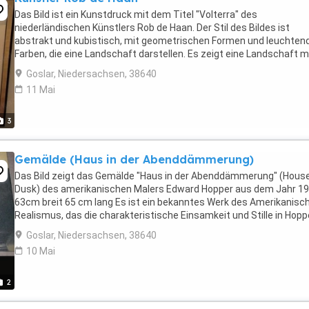
Das Bild ist ein Kunstdruck mit dem Titel "Volterra" des
niederländischen Künstlers Rob de Haan. Der Stil des Bildes ist
abstrakt und kubistisch, mit geometrischen Formen und leuchten
Farben, die eine Landschaft darstellen. Es zeigt eine Landschaft m
Hügeln, Bäumen und einem kleinen Dorf oder einer ...
Goslar, Niedersachsen, 38640
11 Mai
3
Gemälde (Haus in der Abenddämmerung)
Das Bild zeigt das Gemälde "Haus in der Abenddämmerung" (House
Dusk) des amerikanischen Malers Edward Hopper aus dem Jahr 1
63cm breit 65 cm lang Es ist ein bekanntes Werk des Amerikanisc
Realismus, das die charakteristische Einsamkeit und Stille in Hopp
Arbeiten einfängt. Die ...
Goslar, Niedersachsen, 38640
10 Mai
2