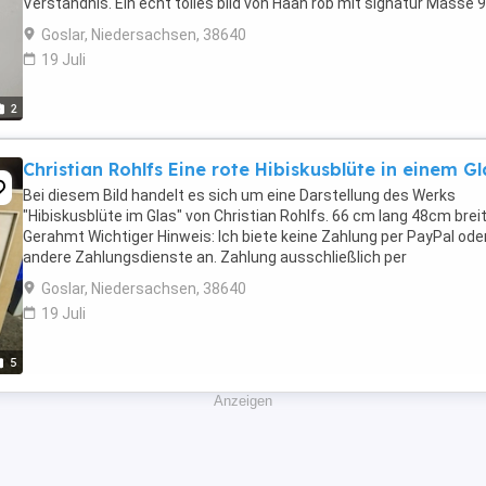
Verständnis. Ein echt tolles bild von Haan rob mit signatur Masse 
cm lang Hoch 80 cm
Goslar, Niedersachsen, 38640
19 Juli
2
Christian Rohlfs Eine rote Hibiskusblüte in einem Gl
Bei diesem Bild handelt es sich um eine Darstellung des Werks
"Hibiskusblüte im Glas" von Christian Rohlfs. 66 cm lang 48cm brei
Gerahmt Wichtiger Hinweis: Ich biete keine Zahlung per PayPal ode
andere Zahlungsdienste an. Zahlung ausschließlich per
Banküberweisung. Bitte nur melden, wenn das für Sie ...
Goslar, Niedersachsen, 38640
19 Juli
5
Anzeigen