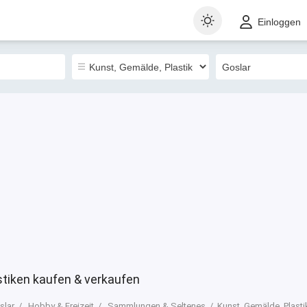
t
Gewerblich
Sortieren nach
Einloggen
0
stiken kaufen & verkaufen
slar
Hobby & Freizeit
Sammlungen & Seltenes
Kunst, Gemälde, Plasti