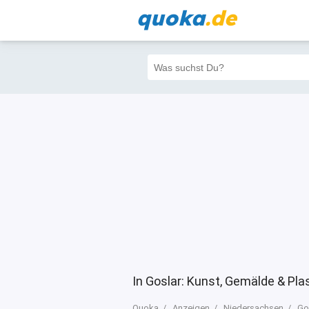
quoka
.de
Alle
Priva
Filter
3
10
10
In Goslar: Kunst, Gemälde & Pla
Quoka
Anzeigen
Niedersachsen
Go