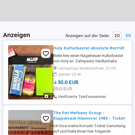
Anzeigen
20
50
Anzeigen auf der Seite:
Holy Kulturbeutel absolute Rarität
Biete hier einen Nagelneuen Kulturbeutel
von Holy an. Zahnpasta Vanillashake
Mundwasser Himbeere Raptor so wie ein
Lamspringe, Niedersachsen, 31195
EU de Parfüm Zitrus. Den Beutel gibt es so
gestern 23:46
nicht mehr zu kaufen und für echte Fans
30.0 EUR
ein muss. Versand nur versichert
35.0 EUR
mindestens 6.19 Euro dhl oder Abholung
im Raum Seesen. 50 Euro sofort ...
1
Verifizierte Telefonnummer
The Pat Metheny Group -
Kuppelsaal Hannover 1985 - Ticket
Ich löse meine Konzert-Ticket-Sammlung
auf und biete Ihnen hier folgende