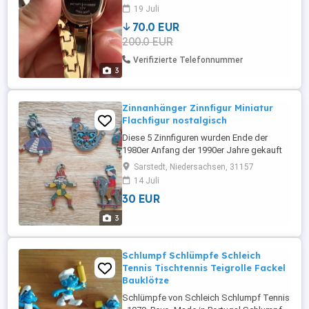
19 Juli
70.0 EUR
200.0 EUR
Verifizierte Telefonnummer
3
Zinnanhänger Zinnfigur Miniatur
Flachfigur nostalgisch
Diese 5 Zinnfiguren wurden Ende der
1980er Anfang der 1990er Jahre gekauft
und standen jahrelang in einem
Sarstedt, Niedersachsen, 31157
Setzkasten. +++++++++++++++ * Die
14 Juli
Versandkosten trägt grundsätzlich der
30 EUR
Käufer. * Zahlung - bar bei Abholung oder
per Überweisung bei Versand (kein
3
Paypal, kein Direktkauf) * Die eingestellten
...
Schlumpf Schlümpfe Schleich
Tennis Tischtennis Teigrolle Fackel
Bauklötze
Schlümpfe von Schleich Schlumpf Tennis