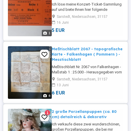
Ich löse meine Konzert-Ticket-Sammlung
auf und biete Ihnen hier folgende
Eintrittskarte Carmen - Ballet Antonio
Sarstedt, Niedersachsen, 31157
Gades - 1985 - Stadionsporthalle
16 Juni
Hannover Den Zustand der Karte
5 EUR
entnehmen sie bitte dem Foto. Die Karte
1
hing mal an einer Pinwand, daher ein
winziges Löchlein in der oberen Mitte.
+++++++++++++++ * ...
Meßtischblatt 2067 - topografische
Karte - Falkenhagen ( Pommern ) -
Messtischblatt
Meßtischblatt Nr. 2067 von Falkenhagen -
Maßstab 1 : 25.000 - Herausgegeben vom
Reichsamt für Landesaufnahme -
Sarstedt, Niedersachsen, 31157
mehrfarbige Ausgabe 1936 - Maße ca. 59
13 Juni
x 59 cm leichte Gebrauchsspuren (siehe
6 EUR
Bilder) +++++++++++++++ * Die
6
Versandkosten trägt grundsätzlich der
Käufer. * Zahlung - Bar bei Abholung oder
...
2 große Porzellanpuppen (ca. 80
1
cm) detailreich & dekorativ
Ich verkaufe diese zwei wunderschönen,
großen Porzellanpuppen, die bei mir