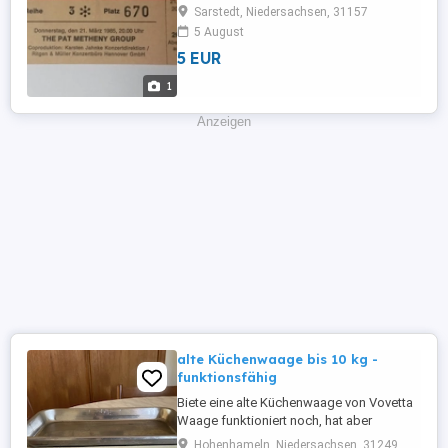
Eintrittskarte: The Pat Metheny Group -
Sarstedt, Niedersachsen, 31157
Konzertticket - Hannover Kuppelsaal -
5 August
1985 Den Zustand der Karte entnehmen
5 EUR
sie bitte dem Foto. Die Karte hing mal an
einer Pinwand, daher ein winziges
1
Löchlein in der oberen Mitte.
+++++++++++++++ * ...
Anzeigen
alte Küchenwaage bis 10 kg -
funktionsfähig
Biete eine alte Küchenwaage von Vovetta
Waage funktioniert noch, hat aber
altersgemäße deutliche Gebrauchsspuren
Hohenhameln, Niedersachsen, 31249