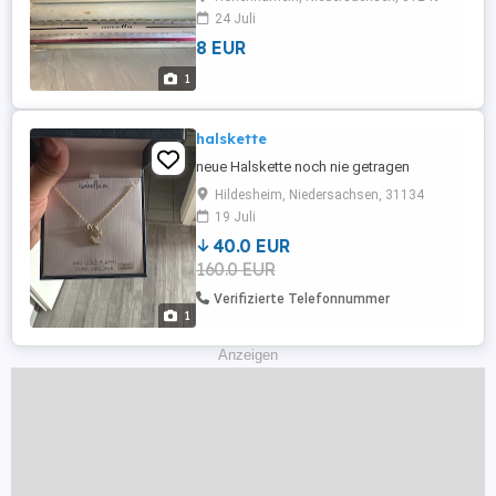
Versand gegen Erstattung der
24 Juli
Portokosten möglich Privatverkauf, keine
8 EUR
Garantie, keine Rücknahme
1
halskette
neue Halskette noch nie getragen
Hildesheim, Niedersachsen, 31134
19 Juli
40.0 EUR
160.0 EUR
Verifizierte Telefonnummer
1
Anzeigen