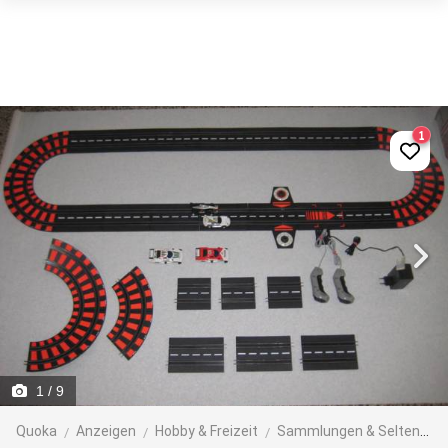
1
1
/ 9
Quoka
Anzeigen
Hobby & Freizeit
Sammlungen & Seltenes