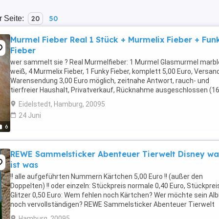
r Seite:
20
50
Murmel Fieber Real 1 Stück + Murmelix Fieber + Fun
Fieber
wer sammelt sie ? Real Murmelfieber: 1 Murmel Glasmurmel marbl
weiß, 4 Murmelix Fieber, 1 Funky Fieber, komplett 5,00 Euro, Versan
Warensendung 3,00 Euro möglich, zeitnahe Antwort, rauch- und
tierfreier Haushalt, Privatverkauf, Rücknahme ausgeschlossen (16
1629, 5094, 1630, 5097, 5096, nur für ...
Eidelstedt, Hamburg, 20095
24 Juni
6
REWE Sammelsticker Abenteuer Tierwelt Disney wa
ist was
!! alle aufgeführten Nummern Kärtchen 5,00 Euro !! (außer den
Doppelten) !! oder einzeln: Stückpreis normale 0,40 Euro, Stückprei
Glitzer 0,50 Euro: Wem fehlen noch Kärtchen? Wer möchte sein Al
noch vervollständigen? REWE Sammelsticker Abenteuer Tierwelt
Disney was ist was, aus dem Nov. Dez. 2016, ...
Hamburg, 20095