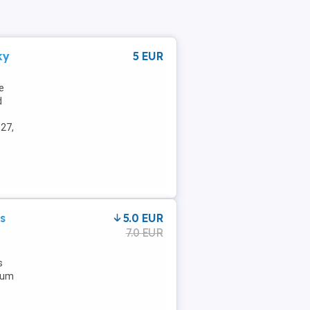
ky
5 EUR
e
d
27,
s
5.0 EUR
7.0 EUR
s
bum