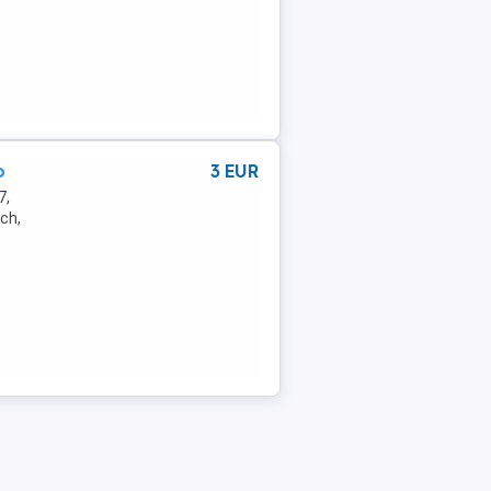
o
3 EUR
7,
ich,