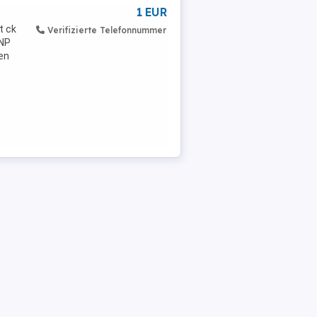
1 EUR
t ck
Verifizierte Telefonnummer
.NP
ben