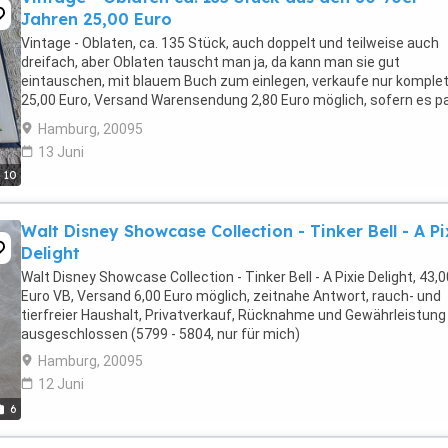
Jahren 25,00 Euro
Vintage - Oblaten, ca. 135 Stück, auch doppelt und teilweise auch
dreifach, aber Oblaten tauscht man ja, da kann man sie gut
eintauschen, mit blauem Buch zum einlegen, verkaufe nur komplet
25,00 Euro, Versand Warensendung 2,80 Euro möglich, sofern es p
zeitnahe Antwort, rauch- und tierfreier Haushalt, Privatverkauf, ...
Hamburg, 20095
13 Juni
10
Walt Disney Showcase Collection - Tinker Bell - A Pi
Delight
Walt Disney Showcase Collection - Tinker Bell - A Pixie Delight, 43,0
Euro VB, Versand 6,00 Euro möglich, zeitnahe Antwort, rauch- und
tierfreier Haushalt, Privatverkauf, Rücknahme und Gewährleistung
ausgeschlossen (5799 - 5804, nur für mich)
Hamburg, 20095
12 Juni
6