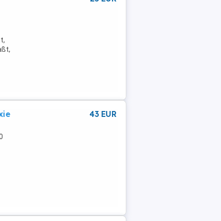
t,
aßt,
xie
43 EUR
0