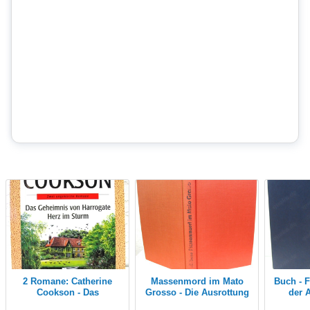
2 Romane: Catherine
Massenmord im Mato
Buch - Fearless Jenseits
Cookson - Das
Grosso - Die Ausrottung
der A
Geheimnis von
der Indianer in
Yglesias