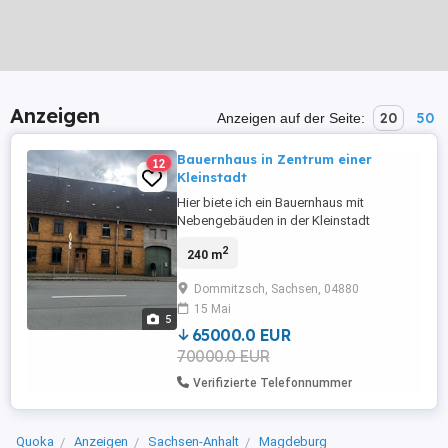
Anzeigen
20
50
Anzeigen auf der Seite:
Bauernhaus in Zentrum einer
12
Kleinstadt
Hier biete ich ein Bauernhaus mit
Nebengebäuden in der Kleinstadt
Dommitzsch gelegen , zum Kauf an. Die
2
240 m
Renovierungsarbeiten sind wegen Unfall
leider zum Erliegen gekommen. Das
Dommitzsch, Sachsen, 04880
Objekt bietet viele Mőglichkeiten der
15 Mai
Nutzung. 2 Familien kőnnten sich ein
5
gemütliches Zuhause schaffen.
65000.0 EUR
70000.0 EUR
Verifizierte Telefonnummer
Quoka
Anzeigen
Sachsen-Anhalt
Magdeburg