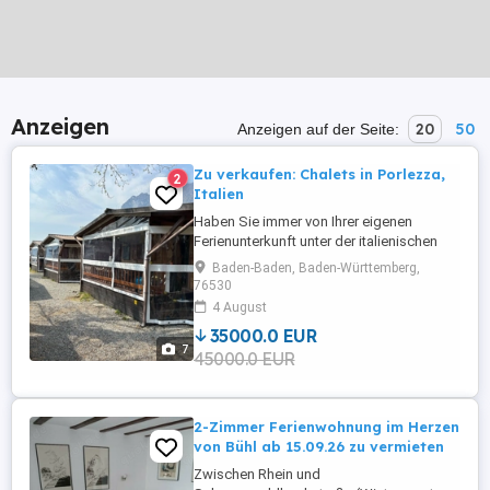
Anzeigen
20
50
Anzeigen auf der Seite:
Zu verkaufen: Chalets in Porlezza,
2
Italien
Haben Sie immer von Ihrer eigenen
Ferienunterkunft unter der italienischen
Sonne geträumt? Jetzt haben Sie die
Baden-Baden, Baden-Württemberg,
Chance! Beschreibung Vollständig
76530
eingerichtete Chalets mit Veranda auf
4 August
Camping International, direkt am
35000.0 EUR
Luganersee (Norditalien). Mit
7
45000.0 EUR
Vermietungsmöglichkeiten über den
Campingplatz! Die Chalets ...
2-Zimmer Ferienwohnung im Herzen
von Bühl ab 15.09.26 zu vermieten
Zwischen Rhein und