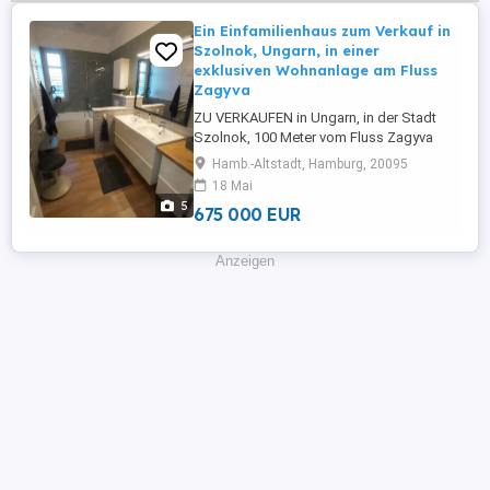
Ein Einfamilienhaus zum Verkauf in
Szolnok, Ungarn, in einer
exklusiven Wohnanlage am Fluss
Zagyva
ZU VERKAUFEN in Ungarn, in der Stadt
Szolnok, 100 Meter vom Fluss Zagyva
entfernt: Ein im Jahr 2020 erbautes,
Hamb.-Altstadt, Hamburg, 20095
hochwertiges, eingeschossiges
18 Mai
Wohnhaus mit 220 m Wohnfläche (170 m
5
675 000 EUR
Wohnbereich + 50 m Doppelgarage) auf
einem 1.100 m großen, vollständig mit
Steinmauer eingefriedeten Grundstück.
Anzeigen
Das Gebäude ...