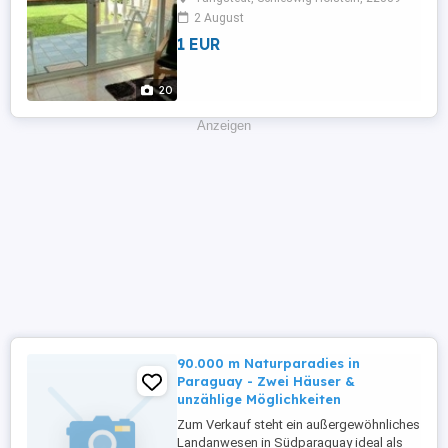
beste Klima Europas garantiert Ihnen
2 August
einen angenehmen Urlaub. Von der Anlage
1 EUR
aus haben Sie einen Panoramablick auf
den Atlantik, die Stadt Puerto de la Cruz
und ins Orotava-Tal mit dem alles
20
überragenden ...
Anzeigen
90.000 m Naturparadies in
Paraguay - Zwei Häuser &
unzählige Möglichkeiten
Zum Verkauf steht ein außergewöhnliches
Landanwesen in Südparaguay ideal als