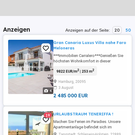
Anzeigen
20
50
Anzeigen auf der Seite:
Gran Canaria Luxus Villa nahe Faro
Meloneras
***Immobilien Carralero***Genießen Sie
höchsten Wohnkomfort in dieser
fantastischen Villa, nur wenige Minuten
2
2
9822 EUR/m
| 253 m
von der Strandpromenade und vom
lebendigen Zentrum Meloneras entfernt.
Hamburg, 20095
Entspannung, Privatsphäre und
3 August
erstklassige Lage vereinen sich hier auf
4
perfekte Weise. Die Immobilie befindet
2 485 000 EUR
sich in einer ...
URLAUBSTRAUM TENERIFFA !
19
Machen Sie Ferien im Paradies. Unsere
Apartmentanlage befindet sich im
wunderschönen Puerto de la Cruz. Das
Tangstedt, Schleswig-Holstein, 22889