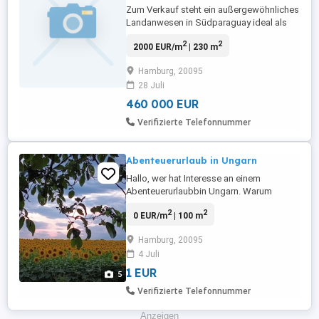
Zum Verkauf steht ein außergewöhnliches
Landanwesen in Südparaguay ideal als
Familienlandsitz, Finca, Retreat oder
2
2
2000 EUR/m
| 230 m
Investment. Das Anwesen umfasst: 9
Hektar Grundstück mit eigenem Waldpark,
Hamburg, 20095
Bächen & Quellen Haupthaus ca. 150 m (2
28 Juli
Schlafzimmer, Büro, Kamin, Quincho)
Gästehaus ca. 80 m (2 Schlafzimmer, ...
460 000 EUR
Verifizierte Telefonnummer
Abenteuerurlaub in Ungarn
Hallo, wer hat Interesse an einem
Abenteuerurlaubbin Ungarn. Warum
Abenteuerurlaub? Es kann ein Grundstück
2
2
0 EUR/m
| 100 m
in Ungarn angeboten werden, für
Personen die auch im Zelt schlafen
Hamburg, 20095
würden oder wer hat, einen Wohnwagen
4 Juli
mitbringen kann. Das einzige was
erwünscht wäre ist, etwas Hilfe im
1 EUR
5
Garten...NICHT Tgl., mal ...
Verifizierte Telefonnummer
Anzeigen