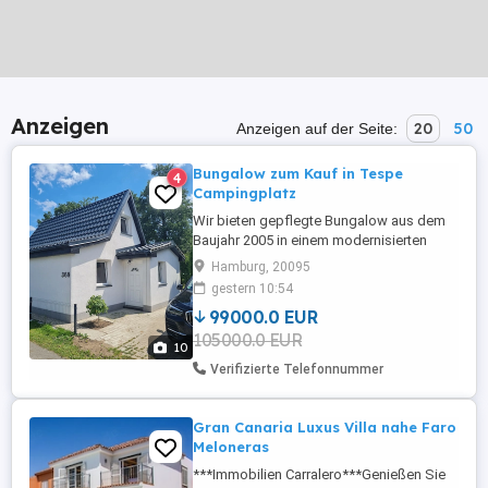
Anzeigen
20
50
Anzeigen auf der Seite:
Bungalow zum Kauf in Tespe
4
Campingplatz
Wir bieten gepflegte Bungalow aus dem
Baujahr 2005 in einem modernisierten
Zustand. Der charmante Bungalow
Hamburg, 20095
befindet sich in idyllischer Lage in Tespe,
gestern 10:54
unmittelbar an der Elbe. Das Objekt wurde
99000.0 EUR
komplett renoviert und hat der großzügige
105000.0 EUR
Wohn- und Essbereich mit offener Küche,
10
1 Schlafzimmer, 1 weiteres ...
Verifizierte Telefonnummer
Gran Canaria Luxus Villa nahe Faro
Meloneras
***Immobilien Carralero***Genießen Sie