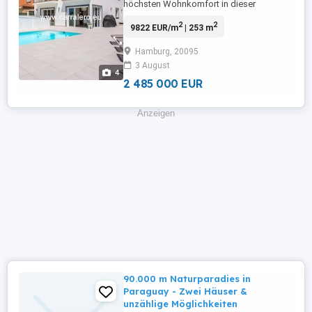
höchsten Wohnkomfort in dieser
fantastischen Villa, nur wenige Minuten
2
2
9822 EUR/m
| 253 m
von der Strandpromenade und vom
lebendigen Zentrum Meloneras entfernt.
Hamburg, 20095
Entspannung, Privatsphäre und
3 August
erstklassige Lage vereinen sich hier auf
4
perfekte Weise. Die Immobilie befindet
2 485 000 EUR
sich in einer ...
Anzeigen
90.000 m Naturparadies in
Paraguay - Zwei Häuser &
unzählige Möglichkeiten