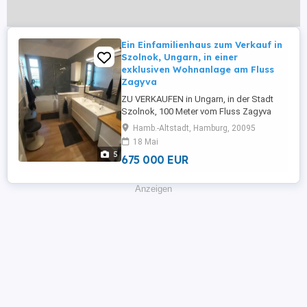
Ein Einfamilienhaus zum Verkauf in
Szolnok, Ungarn, in einer
exklusiven Wohnanlage am Fluss
Zagyva
ZU VERKAUFEN in Ungarn, in der Stadt
Szolnok, 100 Meter vom Fluss Zagyva
entfernt: Ein im Jahr 2020 erbautes,
Hamb.-Altstadt, Hamburg, 20095
hochwertiges, eingeschossiges
18 Mai
Wohnhaus mit 220 m Wohnfläche (170 m
5
675 000 EUR
Wohnbereich + 50 m Doppelgarage) auf
einem 1.100 m großen, vollständig mit
Steinmauer eingefriedeten Grundstück.
Anzeigen
Das Gebäude ...