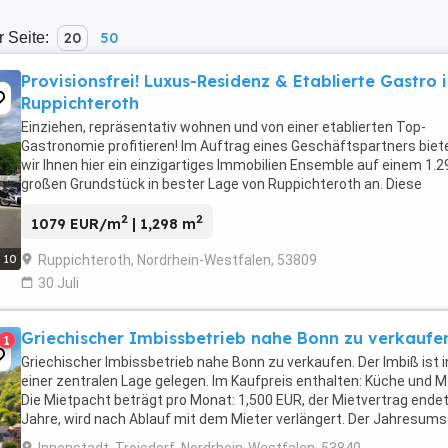
r Seite:
20
50
Provisionsfrei! Luxus-Residenz & Etablierte Gastro 
Ruppichteroth
Einziehen, repräsentativ wohnen und von einer etablierten Top-
Gastronomie profitieren! Im Auftrag eines Geschäftspartners biet
wir Ihnen hier ein einzigartiges Immobilien Ensemble auf einem 1.
großen Grundstück in bester Lage von Ruppichteroth an. Diese
Immobilie kombiniert eine luxuriöse, ...
2
2
1079 EUR/m
| 1,298 m
Ruppichteroth, Nordrhein-Westfalen, 53809
10
30 Juli
Griechischer Imbissbetrieb nahe Bonn zu verkaufe
1
Griechischer Imbissbetrieb nahe Bonn zu verkaufen. Der Imbiß ist i
einer zentralen Lage gelegen. Im Kaufpreis enthalten: Küche und M
Die Mietpacht beträgt pro Monat: 1,500 EUR, der Mietvertrag endet
Jahre, wird nach Ablauf mit dem Mieter verlängert. Der Jahresum
beträgt ca. 120,000 EUR ...
Innenstadt, Troisdorf, Nordrhein-Westfalen, 53840