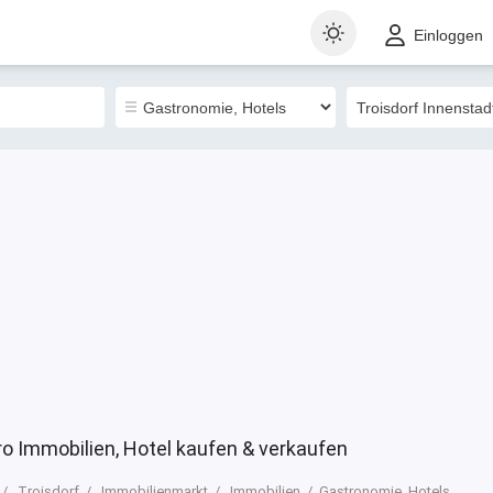
t
Gewerblich
Landkarte
Sortieren nach
Einloggen
2
ro Immobilien, Hotel kaufen & verkaufen
Troisdorf
Immobilienmarkt
Immobilien
Gastronomie, Hotels