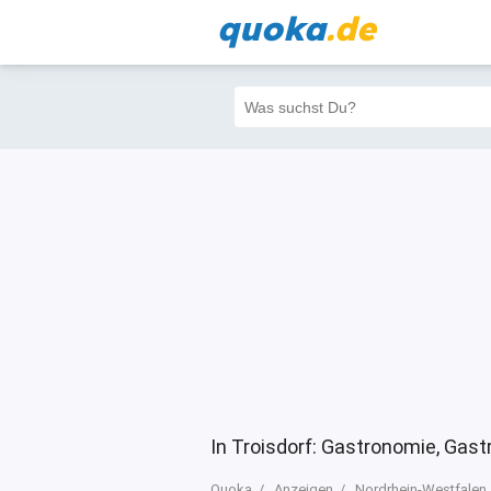
quoka
.de
Alle
Priva
Filter
4
2
0
In Troisdorf: Gastronomie, Gast
Quoka
Anzeigen
Nordrhein-Westfalen