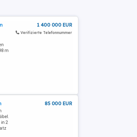
in
1 400 000 EUR
Verifizierte Telefonnummer
en
298 m
n
85 000 EUR
n
öbel.
 in 2
satz