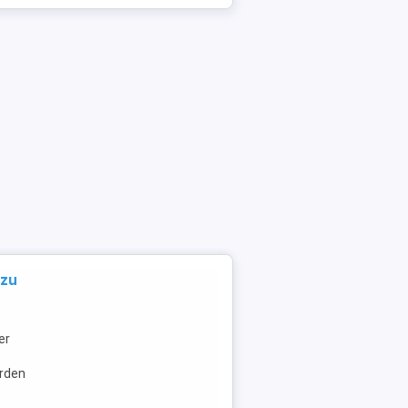
 zu
er
erden