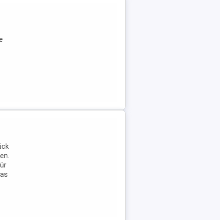
e
ück
ien.
ür
das