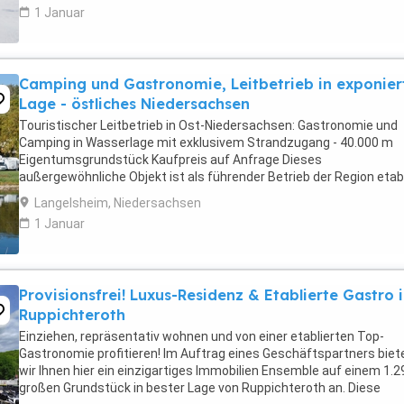
1 Januar
Camping und Gastronomie, Leitbetrieb in exponier
Lage - östliches Niedersachsen
Touristischer Leitbetrieb in Ost-Niedersachsen: Gastronomie und
Camping in Wasserlage mit exklusivem Strandzugang - 40.000 m
Eigentumsgrundstück Kaufpreis auf Anfrage Dieses
außergewöhnliche Objekt ist als führender Betrieb der Region etabl
und besticht durch hohe Umsätze pro Stell- und Sitzplatz. Kaufpreis
Langelsheim, Niedersachsen
1 Januar
Provisionsfrei! Luxus-Residenz & Etablierte Gastro 
Ruppichteroth
Einziehen, repräsentativ wohnen und von einer etablierten Top-
Gastronomie profitieren! Im Auftrag eines Geschäftspartners biet
wir Ihnen hier ein einzigartiges Immobilien Ensemble auf einem 1.
großen Grundstück in bester Lage von Ruppichteroth an. Diese