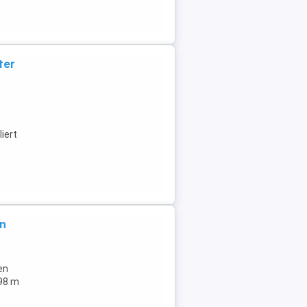
ter
iert
 ...
in
en
298 m