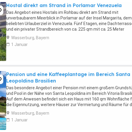
Hostal direkt am Strand in Porlamar Venezuela
Das Angebot eines Hostals im Rohbau direkt am Strand mit
unverbaubarem Meerblick in Porlamar auf der Insel Margarita, dem
beliebten Urlauberziel in Venezuela. Fünf Etagen, eine Dachterrass
und ein privater Strandbereich von ca. 225 qm mit ca. 25 Meter
Strandfont ist vorhanden. Das Hostal kann nach ...
Wasserburg, Bayern
1 Januar
Pension und eine Kaffeeplantage im Bereich Santa
Leopoldina Brasilien
Das besondere Angebot einer Pension mit einem großem Grundst
und Pool in der Nähe von Santa Leopoldina im Bereich Vitoria Brasil
Auf dem Anwesen befindet sich ein Haus mit 160 qm Wohnfläche f
die Eigennutzung, weitere Häuser zur Vermietung und Räume für 
Restaurant, Bars und Grills. Die ...
Wasserburg, Bayern
1 Januar