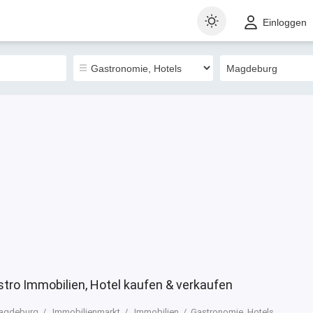
t
Gewerblich
Landkarte
Sortieren nach
Einloggen
0
tro Immobilien, Hotel kaufen & verkaufen
agdeburg
Immobilienmarkt
Immobilien
Gastronomie, Hotels