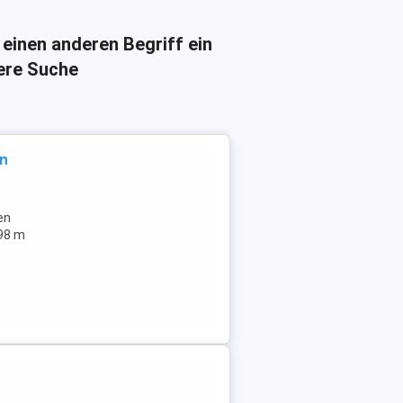
 einen anderen Begriff ein
here Suche
in
en
298 m