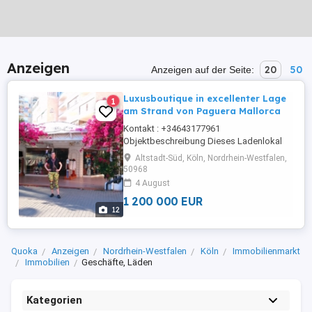
Anzeigen
20
50
Anzeigen auf der Seite:
Luxusboutique in excellenter Lage
1
am Strand von Paguera Mallorca
Kontakt : +34643177961
Objektbeschreibung Dieses Ladenlokal
ist mit eines der größten Ladenlokale
Altstadt-Süd, Köln, Nordrhein-Westfalen,
überhaupt in Paguera und ist in sehr guter
50968
Lage, in einer Seitenstraße des Bulevards,
4 August
direkt am erholsamen Strand von Paguera
1 200 000 EUR
gelegen. Dies sind hervorragende
12
Eigenschaften, um hier einen florierenden
Geschäftsbetrieb ...
Quoka
Anzeigen
Nordrhein-Westfalen
Köln
Immobilienmarkt
Immobilien
Geschäfte, Läden
Kategorien