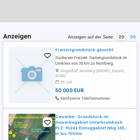
Anzeigen
20
50
Anzeigen auf der Seite:
Freizeitgrundstück gesucht
Suche ein Freizeit- Gartengrundstück im
Umkreis von 30 km zu Nürnberg,
Wiesengrundstück (lockerer
Mögeldorf, Nürnberg (Mittelfr), Bayern,
Baumbestand, z. B. Obstbäume kein
90482
Hindernis), nicht erschlossen, aber mit
26 Juli
Pkw erreichbar, Einzäunung, falls nicht
50 000 EUR
vorhanden, zulässig, zwischen 1500 und
5000 m , kurzfristig veräußerbar. Preis
Verifizierte Telefonnummer
Verhandlu ...
Gewerbe- Grundstück im
Gewerbegebiet Unterkrumbach
PLZ: 91241 Einzuggebiet.Nbg 165,-
m bis 7000m