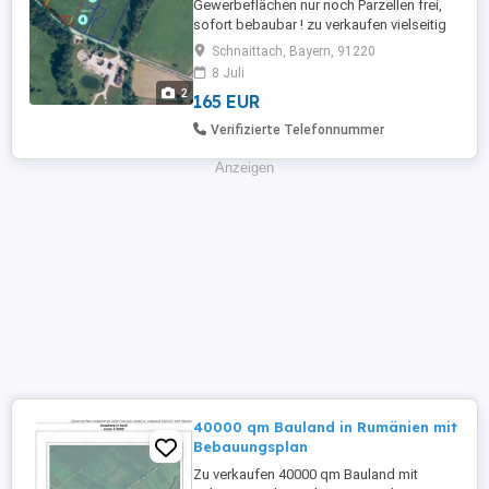
Gewerbeflächen nur noch Parzellen frei,
sofort bebaubar ! zu verkaufen vielseitig
nutzbar, provisionsfrei ab 165,00 m VB In
Schnaittach, Bayern, 91220
attraktiver Lage stehen insgesamt vier
8 Juli
Gewerbeflächen zur Verfügung: In ROT
2
165 EUR
markiert (Flächen 1 + 2): je ca. 2.000 m
alternativ jeweils 2 Unterteilungen
Verifizierte Telefonnummer
machbar Ansprechpartner: ...
Anzeigen
40000 qm Bauland in Rumänien mit
Bebauungsplan
Zu verkaufen 40000 qm Bauland mit