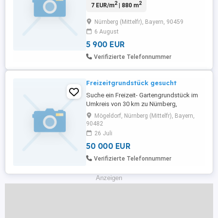
2
2
7 EUR/m
| 880 m
Nürnberg (Mittelfr), Bayern, 90459
6 August
5 900 EUR
Verifizierte Telefonnummer
Freizeitgrundstück gesucht
Suche ein Freizeit- Gartengrundstück im
Umkreis von 30 km zu Nürnberg,
Wiesengrundstück (lockerer
Mögeldorf, Nürnberg (Mittelfr), Bayern,
Baumbestand, z. B. Obstbäume kein
90482
Hindernis), nicht erschlossen, aber mit
26 Juli
Pkw erreichbar, Einzäunung, falls nicht
50 000 EUR
vorhanden, zulässig, zwischen 1500 und
5000 m , kurzfristig veräußerbar. Preis
Verifizierte Telefonnummer
Verhandlu ...
Anzeigen