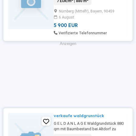
7 EUR/m
| 880 m
5900 Euro
Nürnberg (Mittelfr), Bayern, 90459
6 August
5 900 EUR
Verifizierte Telefonnummer
Anzeigen
verkaufe waldgrunstück
G E L D A N L A G E Waldgrundstück 880
qm mit Baumbestand bei Altdorf zu
verkaufen,,, 5900, Euro VHB