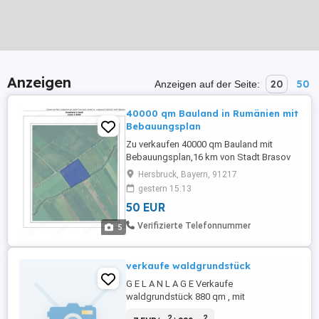
Anzeigen
20
50
Anzeigen auf der Seite:
40000 qm Bauland in Rumänien mit
Bebauungsplan
Zu verkaufen 40000 qm Bauland mit
Bebauungsplan,16 km von Stadt Brasov
und 14 km von Flughafen Brasov-Ghimbav
Hersbruck, Bayern, 91217
entfernt. Das Baugrundstück liegt im
gestern 15:13
Radius Gemeinde Halchiu, Kreis Brasov
50 EUR
mit einer Straßenfront von 233 m bei
Kreisstraße (Dj) 112, zwischen Halchiu
Verifizierte Telefonnummer
5
und Codlea. Gas und Wasser in der Nähe
...
verkaufe waldgrundstück
G E L A N L A G E Verkaufe
waldgrundstück 880 qm , mit
baumbestand, bei aldorf plz 90518,,,, VHB
2
2