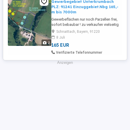
Gewerbegebiet Unterkrumbach
PLZ: 91241 Einzuggebiet.Nbg 165,-
m bis 7000m
Gewerbeflächen nur noch Parzellen frei,
sofort bebaubar ! zu verkaufen vielseitig
nutzbar, provisionsfrei ab 165,00 m VB In
Schnaittach, Bayern, 91220
attraktiver Lage stehen insgesamt vier
8 Juli
Gewerbeflächen zur Verfügung: In ROT
2
165 EUR
markiert (Flächen 1 + 2): je ca. 2.000 m
alternativ jeweils 2 Unterteilungen
Verifizierte Telefonnummer
machbar Ansprechpartner: ...
Anzeigen