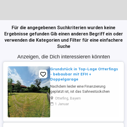
Für die angegebenen Suchkriterien wurden keine
Ergebnisse gefunden
Gib einen anderen Begriff ein oder
verwenden die Kategorien und Filter für eine einfachere
Suche
Anzeigen, die Dich interessieren könnten
Grundstück in Top-Lage Otterfings
- bebaubar mit EFH +
Doppelgarage
Nachdem leider eine Finanzierung
geplatzt ist, ist das Sahnestückchen
wieder verfügbar! Objektbeschreibung -
Otterfing, Bayern
Grundstücksfläche 485 m ; - leichte
1 Januar
Hanglage; Garage Niveau
Gemeindestraße, Haus ca. 80 cm höher; -
genehmigter Vorbescheid zum Bau eines
Einfamilienhauses mit den Maßen 8x12