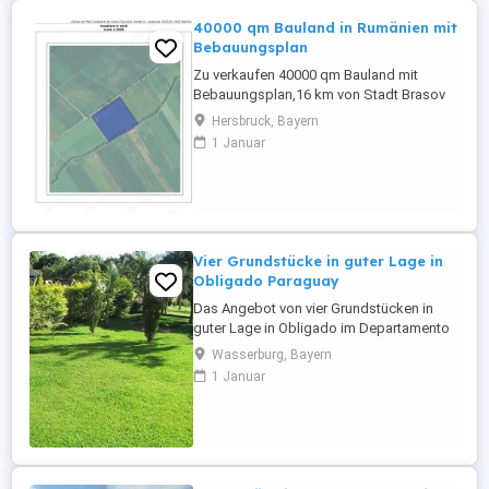
40000 qm Bauland in Rumänien mit
Bebauungsplan
Zu verkaufen 40000 qm Bauland mit
Bebauungsplan,16 km von Stadt Brasov
und 14 km von Flughafen Brasov-Ghimbav
Hersbruck, Bayern
entfernt. Das Baugrundstück liegt im
1 Januar
Radius Gemeinde Halchiu, Kreis Brasov
mit einer Straßenfront von 233 m bei
Kreisstraße (Dj) 112, zwischen Halchiu
und Codlea. Gas und Wasser in der Nähe
...
Vier Grundstücke in guter Lage in
Obligado Paraguay
Das Angebot von vier Grundstücken in
guter Lage in Obligado im Departamento
Itapua Paraguay. Die Grundstücke sind
Wasserburg, Bayern
zusammenhängend und werden nicht als
1 Januar
Einzelgrundstücke verkauft. In der Nähe
gibt es Supermärkte, Bäckerei,
Baumärkte, Boutiquen und vieles mehr. Ca.
500 Meter von diesem Haus befinden ...