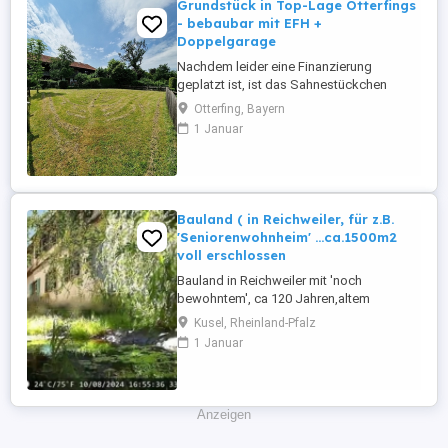
Grundstück in Top-Lage Otterfings
- bebaubar mit EFH +
Doppelgarage
Nachdem leider eine Finanzierung
geplatzt ist, ist das Sahnestückchen
wieder verfügbar! Objektbeschreibung -
Otterfing, Bayern
Grundstücksfläche 485 m ; - leichte
1 Januar
Hanglage; Garage Niveau
Gemeindestraße, Haus ca. 80 cm höher; -
genehmigter Vorbescheid zum Bau eines
Einfamilienhauses mit den Maßen 8x12
Metern (bestehend ...
Bauland ( in Reichweiler, für z.B.
'Seniorenwohnheim' ...ca.1500m2
voll erschlossen
Bauland in Reichweiler mit 'noch
bewohntem', ca 120 Jahren,altem
Bauernhaus (ca140m2 Wohnfläche mit
Kusel, Rheinland-Pfalz
Scheune & Garage,Zentralheizung,... ideal
1 Januar
für Tierhaltung ...ausbaufähig(+
100m2).Für die Grundstücke, war
ursprünglich der Bau eines grösseren
Seniorenwohnheims,mehrere
Anzeigen
Reihenhäuser,bzw.1
Wohnblock....geplant...Provisionsfreier ...