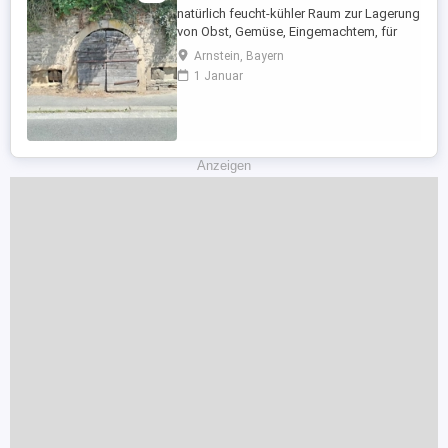
natürlich feucht-kühler Raum zur Lagerung
von Obst, Gemüse, Eingemachtem, für
eine natürliche Käsereifung (Käserei)
Arnstein, Bayern
Gewölbe, Naturklima für die fachgerechte
1 Januar
Weinlagerung Auch als Partykeller,
Eventraum oder auch für andere
Nutzungen nach Ihrer Fantasie oder Ihren
Ansprüchen. Keller für Weingut oder
Apfelmost, ...
Anzeigen