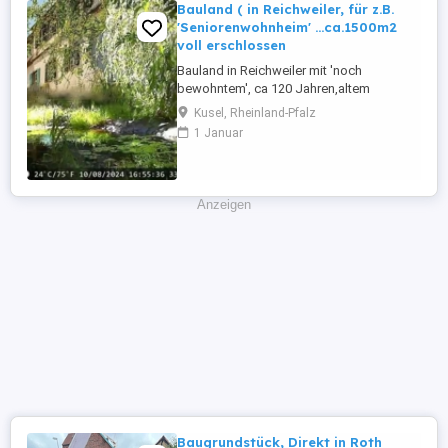
Metern (bestehend ...
Bauland ( in Reichweiler, für z.B.
'Seniorenwohnheim' ...ca.1500m2
voll erschlossen
Bauland in Reichweiler mit 'noch
bewohntem', ca 120 Jahren,altem
Bauernhaus (ca140m2 Wohnfläche mit
Kusel, Rheinland-Pfalz
Scheune & Garage,Zentralheizung,... ideal
1 Januar
für Tierhaltung ...ausbaufähig(+
100m2).Für die Grundstücke, war
ursprünglich der Bau eines grösseren
Seniorenwohnheims,mehrere
Anzeigen
Reihenhäuser,bzw.1
Wohnblock....geplant...Provisionsfreier ...
Baugrundstück, Direkt in Roth