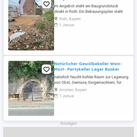
Im Angebot steht ein Baugrundstück
direkt in Roth. Ein Bebauungsplan steht
bereits, kann aber noch geändert werden.
Roth, Bayern
Wohnhaus mit 3 Ebenen und einer Garage.
1 Januar
Näheres unter mail(a)erdemir.cc
Natürlicher Gewölbekeller Wein-
Most- Partykeller Lager Bunker
natürlich feucht-kühler Raum zur Lagerung
von Obst, Gemüse, Eingemachtem, für
eine natürliche Käsereifung (Käserei)
Arnstein, Bayern
Gewölbe, Naturklima für die fachgerechte
1 Januar
Weinlagerung Auch als Partykeller,
Eventraum oder auch für andere
Nutzungen nach Ihrer Fantasie oder Ihren
Ansprüchen. Keller für Weingut oder
Apfelmost, ...
Anzeigen