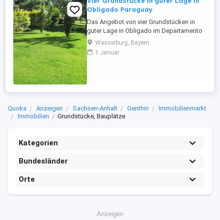
Vier Grundstücke in guter Lage in
Obligado Paraguay
Das Angebot von vier Grundstücken in
guter Lage in Obligado im Departamento
Itapua Paraguay. Die Grundstücke sind
Wasserburg, Bayern
zusammenhängend und werden nicht als
1 Januar
Einzelgrundstücke verkauft. In der Nähe
gibt es Supermärkte, Bäckerei,
Baumärkte, Boutiquen und vieles mehr. Ca.
500 Meter von diesem Haus befinden ...
Quoka
Anzeigen
Sachsen-Anhalt
Genthin
Immobilienmarkt
Immobilien
Grundstücke, Bauplätze
Kategorien
Bundesländer
Orte
Anzeigen