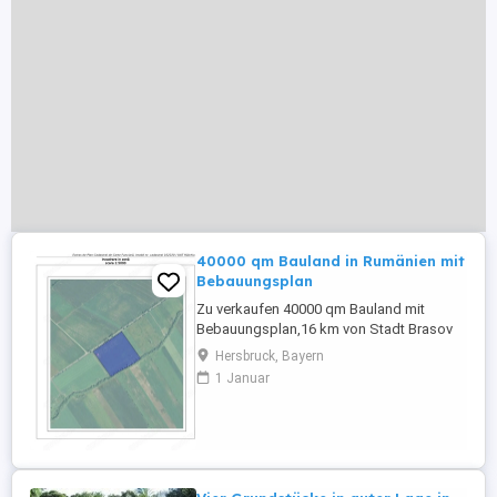
40000 qm Bauland in Rumänien mit
Bebauungsplan
Zu verkaufen 40000 qm Bauland mit
Bebauungsplan,16 km von Stadt Brasov
und 14 km von Flughafen Brasov-Ghimbav
Hersbruck, Bayern
entfernt. Das Baugrundstück liegt im
1 Januar
Radius Gemeinde Halchiu, Kreis Brasov
mit einer Straßenfront von 233 m bei
Kreisstraße (Dj) 112, zwischen Halchiu
und Codlea. Gas und Wasser in der Nähe
...