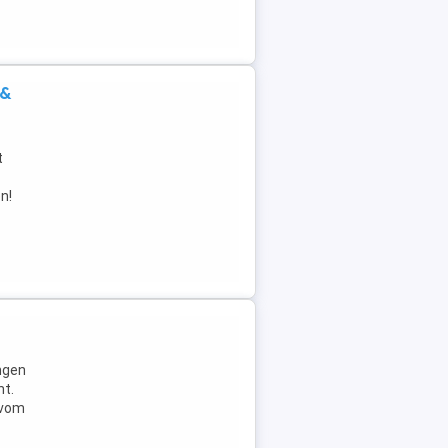
 &
t
n!
ngen
ht.
 vom