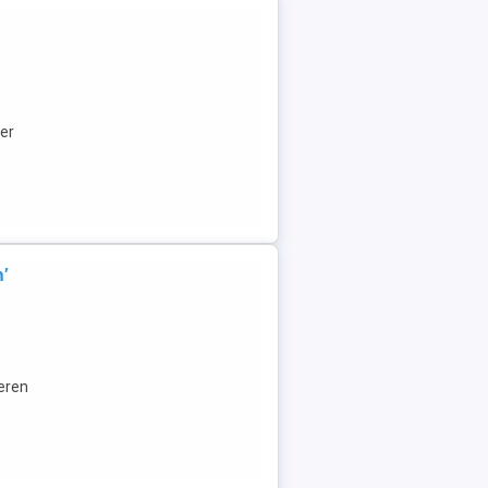
,
er
'
eren