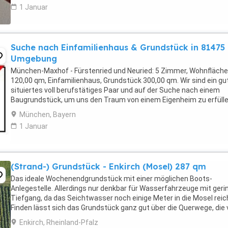
1 Januar
Suche nach Einfamilienhaus & Grundstück in 81475
Umgebung
München-Maxhof - Fürstenried und Neuried: 5 Zimmer, Wohnfläche
120,00 qm, Einfamilienhaus, Grundstück 300,00 qm. Wir sind ein gu
situiertes voll berufstätiges Paar und auf der Suche nach einem
Baugrundstück, um uns den Traum von einem Eigenheim zu erfülle
Wir suchen in München in den Stadtteilen ...
München, Bayern
1 Januar
(Strand-) Grundstück - Enkirch (Mosel) 287 qm
Das ideale Wochenendgrundstück mit einer möglichen Boots-
Anlegestelle. Allerdings nur denkbar für Wasserfahrzeuge mit geri
Tiefgang, da das Seichtwasser noch einige Meter in die Mosel reic
Finden lässt sich das Grundstück ganz gut über die Querwege, die
Straßenverlauf abzweigen, dann auch ...
Enkirch, Rheinland-Pfalz