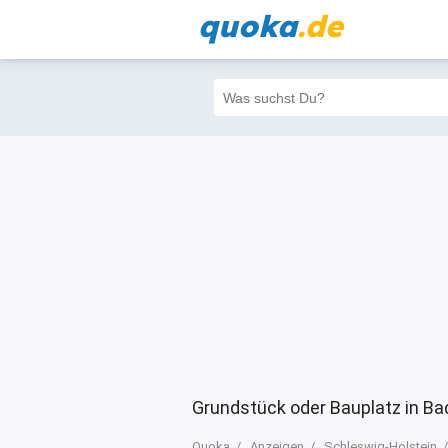
quoka
.de
Alle
Priva
Filter
4
0
0
Grundstück oder Bauplatz in Ba
Quoka
Anzeigen
Schleswig-Holstein