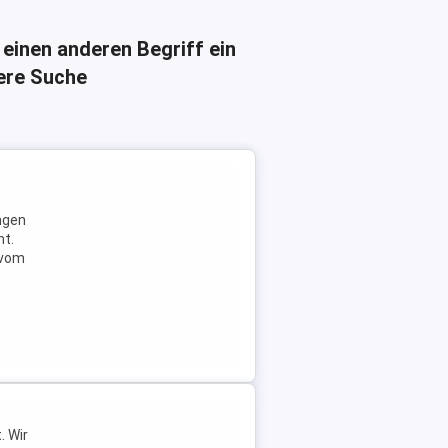
 einen anderen Begriff ein
here Suche
ngen
ht.
 vom
. Wir