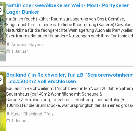
Natürlicher Gewölbekeller Wein- Most- Partykeller
Lager Bunker
natürlich feucht-kühler Raum zur Lagerung von Obst, Gemüse,
Eingemachtem, für eine natürliche Käsereifung (Käserei) Gewölbe,
Naturklima für die fachgerechte Weinlagerung Auch als Partykeller
Eventraum oder auch für andere Nutzungen nach Ihrer Fantasie od
Ihren Ansprüchen. Keller für Weingut oder Apfelmost, ...
Arnstein, Bayern
1 Januar
Bauland ( in Reichweiler, für z.B. 'Seniorenwohnheim
...ca.1500m2 voll erschlossen
Bauland in Reichweiler mit 'noch bewohntem', ca 120 Jahren,altem
Bauernhaus (ca140m2 Wohnfläche mit Scheune &
Garage,Zentralheizung,... ideal für Tierhaltung ...ausbaufähig(+
100m2).Für die Grundstücke, war ursprünglich der Bau eines gröss
Seniorenwohnheims,mehrere Reihenhäuser,bzw.1
Kusel, Rheinland-Pfalz
Wohnblock....geplant...Provisionsfreier ...
1 Januar