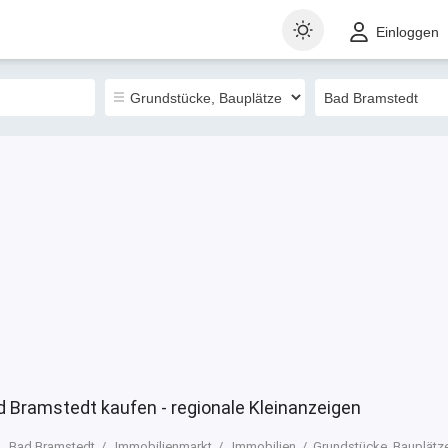
t
Gewerblich
Landkarte
Sortieren nach
Einloggen
0
d Bramstedt kaufen - regionale Kleinanzeigen
Bad Bramstedt
Immobilienmarkt
Immobilien
Grundstücke, Bauplätz