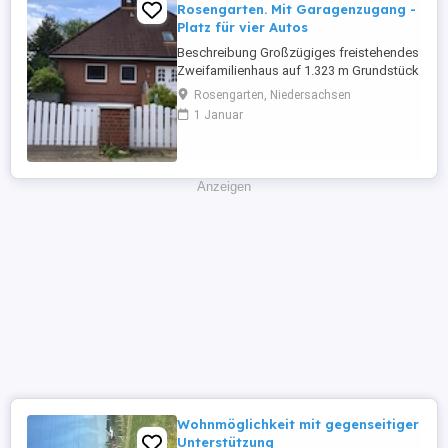
Rosengarten. Mit Garagenzugang -
Platz für vier Autos
Beschreibung Großzügiges freistehendes
Zweifamilienhaus auf 1.323 m Grundstück
in Rosengarten-Nenndorf
Rosengarten, Niedersachsen
PROVISIONSFREI VON PRIVAT (KEINE
1 Januar
MAKLERPROVISION!) ECKDATEN
Wohnfläche: ca. 195 m Nutzfläche: ca. 150
m Grundstücksfläche: 1.323 m
Zimmeranzahl: 7 Zimmer Baujahr: 1989
Anzeigen
Zustand: Sehr gepflegt Verfügbarkeit: ...
Wohnmöglichkeit mit gegenseitiger
Unterstützung