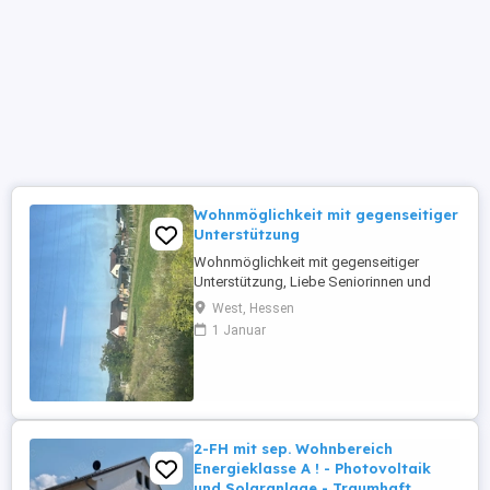
Wohnmöglichkeit mit gegenseitiger
Unterstützung
Wohnmöglichkeit mit gegenseitiger
Unterstützung, Liebe Seniorinnen und
Senioren, liebe Familien, ich bin eine
West, Hessen
zuverlässige, herzliche und hilfsbereite
1 Januar
alleinerziehende Mutter von zwei
schulpflichtigen Jungen. Seit vielen
Jahren arbeite ich als pädagogische
Fachkraft und habe Freude daran,
Menschen ...
2-FH mit sep. Wohnbereich
Energieklasse A ! - Photovoltaik
und Solaranlage - Traumhaft