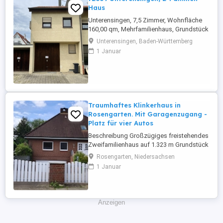
Haus
Unterensingen, 7,5 Zimmer, Wohnfläche
160,00 qm, Mehrfamilienhaus, Grundstück
289,00 qm, Provisionsfrei. Bj. 1985, 2
Unterensingen, Baden-Württemberg
Garagen u. 1 KFZ-Stellplatz, Wohnung 1:
1 Januar
2-Zi.-EG mit ca. 50 qm und Terrasse, EBK,
Tageslichtbad, Laminat, Keller, vermietet.
Wohnung2: 5,5 Zi.-Maisonette 1.OG + DG,
TGL-Bad+Dusche, sep. ...
Traumhaftes Klinkerhaus in
Rosengarten. Mit Garagenzugang -
Platz für vier Autos
Beschreibung Großzügiges freistehendes
Zweifamilienhaus auf 1.323 m Grundstück
in Rosengarten-Nenndorf
Rosengarten, Niedersachsen
PROVISIONSFREI VON PRIVAT (KEINE
1 Januar
MAKLERPROVISION!) ECKDATEN
Wohnfläche: ca. 195 m Nutzfläche: ca. 150
m Grundstücksfläche: 1.323 m
Zimmeranzahl: 7 Zimmer Baujahr: 1989
Anzeigen
Zustand: Sehr gepflegt Verfügbarkeit: ...