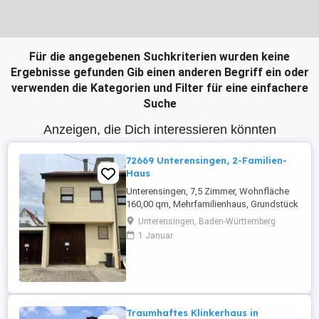
Für die angegebenen Suchkriterien wurden keine
Ergebnisse gefunden
Gib einen anderen Begriff ein oder
verwenden die Kategorien und Filter für eine einfachere
Suche
Anzeigen, die Dich interessieren könnten
72669 Unterensingen, 2-Familien-
Haus
Unterensingen, 7,5 Zimmer, Wohnfläche
160,00 qm, Mehrfamilienhaus, Grundstück
289,00 qm, Provisionsfrei. Bj. 1985, 2
Unterensingen, Baden-Württemberg
Garagen u. 1 KFZ-Stellplatz, Wohnung 1:
1 Januar
2-Zi.-EG mit ca. 50 qm und Terrasse, EBK,
Tageslichtbad, Laminat, Keller, vermietet.
Wohnung2: 5,5 Zi.-Maisonette 1.OG + DG,
TGL-Bad+Dusche, sep. ...
Traumhaftes Klinkerhaus in