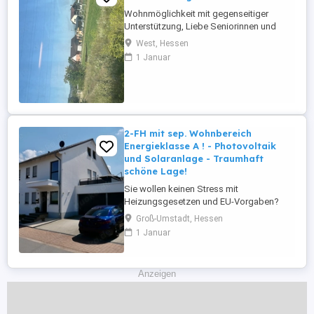
Wohnmöglichkeit mit gegenseitiger
Unterstützung, Liebe Seniorinnen und
Senioren, liebe Familien, ich bin eine
West, Hessen
zuverlässige, herzliche und hilfsbereite
1 Januar
alleinerziehende Mutter von zwei
schulpflichtigen Jungen. Seit vielen
Jahren arbeite ich als pädagogische
Fachkraft und habe Freude daran,
Menschen ...
2-FH mit sep. Wohnbereich
Energieklasse A ! - Photovoltaik
und Solaranlage - Traumhaft
schöne Lage!
Sie wollen keinen Stress mit
Heizungsgesetzen und EU-Vorgaben?
Dann wäre diese Immobilie genau das
Groß-Umstadt, Hessen
Richtige für Sie! Dieses charmante
1 Januar
Zweifamilienhaus bietet außergewöhnlich
viel Platz und flexible
Nutzungsmöglichkeiten. Im Erdgeschoss
Anzeigen
befindet sich eine großzügige
Hauptwohnung, die durch einen baulich ...