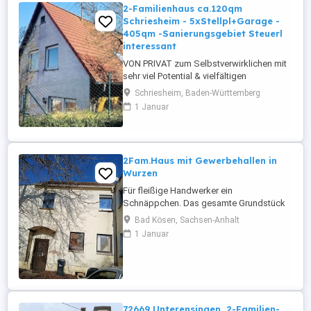
2-Familienhaus ca.120qm
Schriesheim - 5xStellpl+Garage -
405qm -Sanierungsgebiet Steuerl
interessant
VON PRIVAT zum Selbstverwirklichen mit
sehr viel Potential & vielfältigen
Möglichkeiten. BITTE keine Makler - Es
Schriesheim, Baden-Württemberg
wird provisionsfrei von privat verkauft.
1 Januar
Bitte komplett lesen dann anrufen & gerne
beantworte ich Ihre Fragen, wenn es noch
welche gibt. Das 2-Fam-Haus ist komplett
zu sanieren. Das Braas-Dach ...
2Fam.Haus mit Gewerbehallen in
Wurzen
Für fleißige Handwerker ein
Schnäppchen. Das gesamte Grundstück
mus saniert und renoviert werden, wer die
Bad Kösen, Sachsen-Anhalt
Arbeit aber nicht scheut,kann sich hier
1 Januar
verwirklichen. Das Grundstück ist 2009qm
groß und ist als Mischgebiet
ausgewiesen. Das bedeutet es darf als
Wohngebiet und Gewrbefläche genutzt
werden. Laut ...
72669 Unterensingen, 2-Familien-