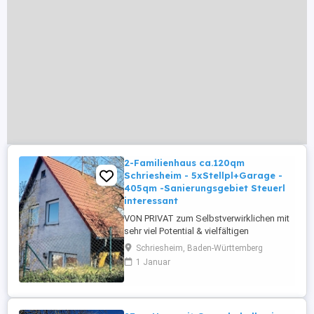
2-Familienhaus ca.120qm
Schriesheim - 5xStellpl+Garage -
405qm -Sanierungsgebiet Steuerl
interessant
VON PRIVAT zum Selbstverwirklichen mit
sehr viel Potential & vielfältigen
Möglichkeiten. BITTE keine Makler - Es
Schriesheim, Baden-Württemberg
wird provisionsfrei von privat verkauft.
1 Januar
Bitte komplett lesen dann anrufen & gerne
beantworte ich Ihre Fragen, wenn es noch
welche gibt. Das 2-Fam-Haus ist komplett
zu sanieren. Das Braas-Dach ...