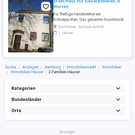
2Fam.Haus mit Gewerbehallen in
Wurzen
Für fleißige Handwerker ein
Schnäppchen. Das gesamte Grundstück
mus saniert und renoviert werden, wer die
Bad Kösen, Sachsen-Anhalt
Arbeit aber nicht scheut,kann sich hier
1 Januar
verwirklichen. Das Grundstück ist 2009qm
groß und ist als Mischgebiet
ausgewiesen. Das bedeutet es darf als
Wohngebiet und Gewrbefläche genutzt
werden. Laut ...
Quoka
Anzeigen
Hamburg
Immobilienmarkt
Immobilien
Immobilien Häuser
2-Familien-Häuser
Kategorien
Bundesländer
Orte
Anzeigen