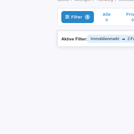
Alle
Pri
Filter
3
0
0
→
Aktive Filter:
Immobilienmarkt
2-F