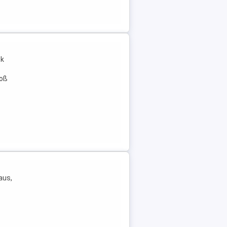
ck
roß
aus,