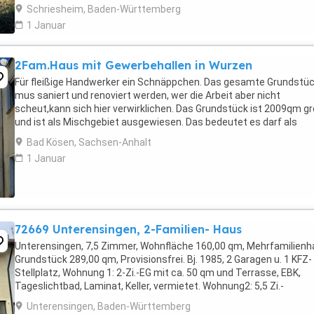
Haus ist komplett zu sanieren. Das Braas-Dach ...
Schriesheim, Baden-Württemberg
1 Januar
2Fam.Haus mit Gewerbehallen in Wurzen
Für fleißige Handwerker ein Schnäppchen. Das gesamte Grundstü
mus saniert und renoviert werden, wer die Arbeit aber nicht
scheut,kann sich hier verwirklichen. Das Grundstück ist 2009qm g
und ist als Mischgebiet ausgewiesen. Das bedeutet es darf als
Wohngebiet und Gewrbefläche genutzt werden. Laut ...
Bad Kösen, Sachsen-Anhalt
1 Januar
72669 Unterensingen, 2-Familien- Haus
Unterensingen, 7,5 Zimmer, Wohnfläche 160,00 qm, Mehrfamilienh
Grundstück 289,00 qm, Provisionsfrei. Bj. 1985, 2 Garagen u. 1 KFZ-
Stellplatz, Wohnung 1: 2-Zi.-EG mit ca. 50 qm und Terrasse, EBK,
Tageslichtbad, Laminat, Keller, vermietet. Wohnung2: 5,5 Zi.-
Maisonette 1.OG + DG, TGL-Bad+Dusche, sep. ...
Unterensingen, Baden-Württemberg