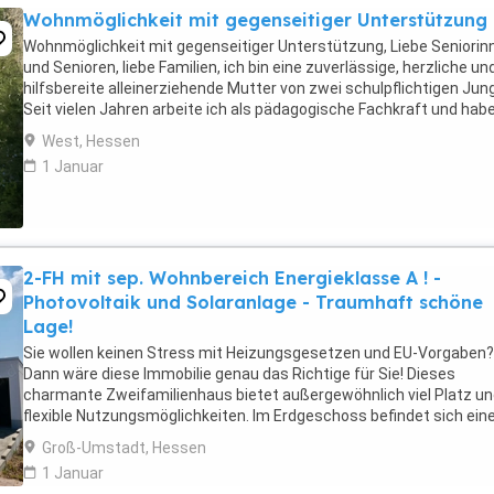
Wohnmöglichkeit mit gegenseitiger Unterstützung
Wohnmöglichkeit mit gegenseitiger Unterstützung, Liebe Seniorin
und Senioren, liebe Familien, ich bin eine zuverlässige, herzliche un
hilfsbereite alleinerziehende Mutter von zwei schulpflichtigen Jun
Seit vielen Jahren arbeite ich als pädagogische Fachkraft und hab
Freude daran, Menschen ...
West, Hessen
1 Januar
2-FH mit sep. Wohnbereich Energieklasse A ! -
Photovoltaik und Solaranlage - Traumhaft schöne
Lage!
Sie wollen keinen Stress mit Heizungsgesetzen und EU-Vorgaben?
Dann wäre diese Immobilie genau das Richtige für Sie! Dieses
charmante Zweifamilienhaus bietet außergewöhnlich viel Platz u
flexible Nutzungsmöglichkeiten. Im Erdgeschoss befindet sich ein
großzügige Hauptwohnung, die durch einen baulich ...
Groß-Umstadt, Hessen
1 Januar