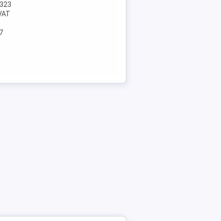
.323
VAT
7