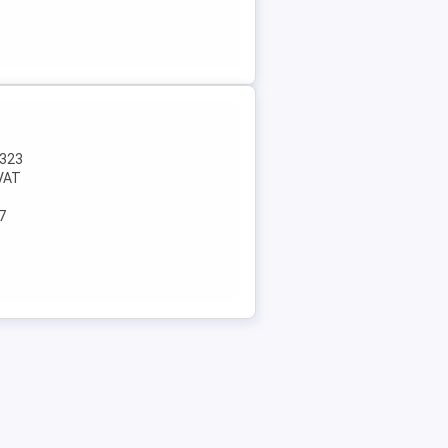
.323
VAT
7