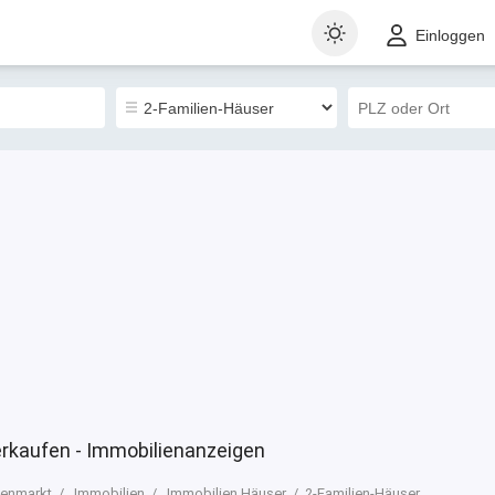
t
Gewerblich
Landkarte
Sortieren nach
Einloggen
0
erkaufen - Immobilienanzeigen
ienmarkt
Immobilien
Immobilien Häuser
2-Familien-Häuser