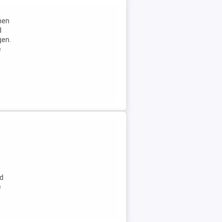
nen
d
gen.
e
nd
e