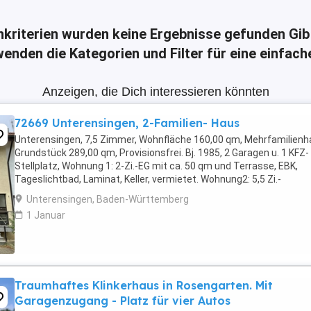
hkriterien wurden keine Ergebnisse gefunden
Gib
enden die Kategorien und Filter für eine einfac
Anzeigen, die Dich interessieren könnten
72669 Unterensingen, 2-Familien- Haus
Unterensingen, 7,5 Zimmer, Wohnfläche 160,00 qm, Mehrfamilienh
Grundstück 289,00 qm, Provisionsfrei. Bj. 1985, 2 Garagen u. 1 KFZ-
Stellplatz, Wohnung 1: 2-Zi.-EG mit ca. 50 qm und Terrasse, EBK,
Tageslichtbad, Laminat, Keller, vermietet. Wohnung2: 5,5 Zi.-
Maisonette 1.OG + DG, TGL-Bad+Dusche, sep. ...
Unterensingen, Baden-Württemberg
1 Januar
Traumhaftes Klinkerhaus in Rosengarten. Mit
Garagenzugang - Platz für vier Autos