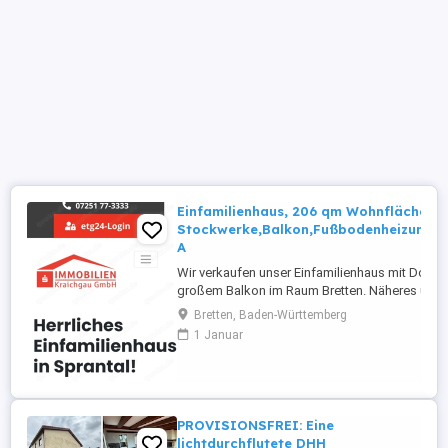
Einfamilienhaus, 206 qm Wohnfläche au
Stockwerke,Balkon,Fußbodenheizung,Kl
A
Wir verkaufen unser Einfamilienhaus mit Dopp
großem Balkon im Raum Bretten. Näheres unter
Achtung:In der Anzeige stehen nur 125 Quadrat
Bretten, Baden-Württemberg
sich auf UG und OG.Der Keller ist voll ausgebau
1 Januar
Vorderseite nicht vollständig im Erdreich.Somit g
PROVISIONSFREI: Eine
lichtdurchflutete DHH