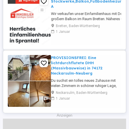
Stockwerke,Balkon,Fußbodenheizung,Kl
A
Wir verkaufen unser Einfamilienhaus mit Dopp
großem Balkon im Raum Bretten. Näheres unter
Achtung:In der Anzeige stehen nur 125 Quadrat
Bretten, Baden-Württemberg
sich auf UG und OG.Der Keller ist voll ausgebau
1 Januar
Vorderseite nicht vollständig im Erdreich.Somit g
PROVISIONSFREI: Eine
lichtdurchflutete DHH
(Massivbauweise) in 74172
Neckarsulm-Neuberg
Du suchst ein tolles neues Zuhause mit
vielen Zimmern in schöner ruhiger Lage,
für Dich und deine Familie - dann ist
Neckarsulm, Baden-Württemberg
dieses Haus ideal für euch Ich verkaufe
1 Januar
PROVISIONSFREI mein Elternhaus Eine
lichtdurchflutete DHH (Massivbauweise)
in 74172 Neckarsulm-Neuberg
Anzeigen
Privatverkauf Attraktives Eigenheim ...