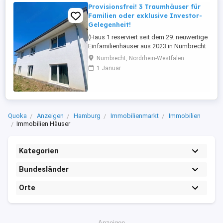
Provisionsfrei! 3 Traumhäuser für
Familien oder exklusive Investor-
Gelegenheit!
(Haus 1 reserviert seit dem 29. neuwertige
Einfamilienhäuser aus 2023 in Nümbrecht
Niederbröl zur Auswahl" 3 neuwertige
Nümbrecht, Nordrhein-Westfalen
Einfamilienhäuser in Nümbrecht
1 Januar
Niederbröl am Ende des Dorfes. Die
Immobilien wurden erst im Jahr 2023
fertiggestellt und sehr hochwertig
ausgestattet. Hier kann man sich sicher
sein, ...
Quoka
Anzeigen
Hamburg
Immobilienmarkt
Immobilien
Immobilien Häuser
Kategorien
Bundesländer
Orte
Anzeigen