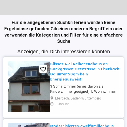
Für die angegebenen Suchkriterien wurden keine
Ergebnisse gefunden
Gib einen anderen Begriff ein oder
verwenden die Kategorien und Filter für eine einfachere
Suche
Anzeigen, die Dich interessieren könnten
Süsses 4 Zi Reihenendhaus an
Sackgassen Ortstrasse in Eberbach
Da unter 50qm kein
Energieausweis!
3 Schlafzimmer (eines davon als
Kinderzimmer geeignet), L Wohnzimmer,
Einbauküche von 2021, Bad neu 2021,
Eberbach, Baden-Württemberg
ebenerdiger Keller 70m vom Neckar
1 Januar
gelegen: 30 km bis Heidelberg
(Regionalbahn 25 min, Auto einige
Minuten länger), Heilbronn (Regionalbahn
45 min) Ebenerdig zum Stadtzentrum
Modernisiertes Zweifamilienhaus