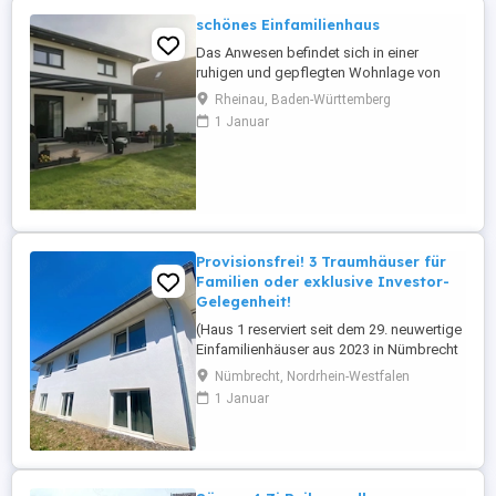
schönes Einfamilienhaus
Das Anwesen befindet sich in einer
ruhigen und gepflegten Wohnlage von
Rheinau und besticht durch eine
Rheinau, Baden-Württemberg
durchdachte Raumaufteilung,
1 Januar
lichtdurchflutete Zimmer und hochwertige
Materialien. Die Kombination aus
moderner Technik, eleganten Design-
Elementen und nachhaltiger Bauweise
schafft ein Zuhause, das ...
Provisionsfrei! 3 Traumhäuser für
Familien oder exklusive Investor-
Gelegenheit!
(Haus 1 reserviert seit dem 29. neuwertige
Einfamilienhäuser aus 2023 in Nümbrecht
Niederbröl zur Auswahl" 3 neuwertige
Nümbrecht, Nordrhein-Westfalen
Einfamilienhäuser in Nümbrecht
1 Januar
Niederbröl am Ende des Dorfes. Die
Immobilien wurden erst im Jahr 2023
fertiggestellt und sehr hochwertig
ausgestattet. Hier kann man sich sicher
sein, ...