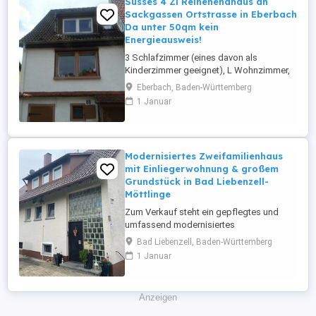
Süsses 4 Zi Reihenendhaus an
Sackgassen Ortstrasse in Eberbach
Da unter 50qm kein
Energieausweis!
3 Schlafzimmer (eines davon als
Kinderzimmer geeignet), L Wohnzimmer,
Einbauküche von 2021, Bad neu 2021,
Eberbach, Baden-Württemberg
ebenerdiger Keller 70m vom Neckar
1 Januar
gelegen: 30 km bis Heidelberg
(Regionalbahn 25 min, Auto einige
Minuten länger), Heilbronn (Regionalbahn
45 min) Ebenerdig zum Stadtzentrum
Modernisiertes Zweifamilienhaus
gelegen Dachausbau ...
mit Einliegerwohnung & großem
Grundstück in Bad Liebenzell-
Möttlinge
Zum Verkauf steht ein gepflegtes und
umfassend modernisiertes
Zweifamilienhaus mit zusätzlicher
Bad Liebenzell, Baden-Württemberg
Einliegerwohnung in ruhiger Lage von
1 Januar
Möttlingen (Bad Liebenzell). Das im Jahr
1964 in solider Massivbauweise errichtete
Haus wurde 2014 kernsaniert und
Anzeigen
präsentiert sich heute in einem modernen
und sehr gepflegten ...