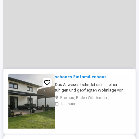
schönes Einfamilienhaus
Das Anwesen befindet sich in einer
ruhigen und gepflegten Wohnlage von
Rheinau und besticht durch eine
Rheinau, Baden-Württemberg
durchdachte Raumaufteilung,
1 Januar
lichtdurchflutete Zimmer und hochwertige
Materialien. Die Kombination aus
moderner Technik, eleganten Design-
Elementen und nachhaltiger Bauweise
schafft ein Zuhause, das ...