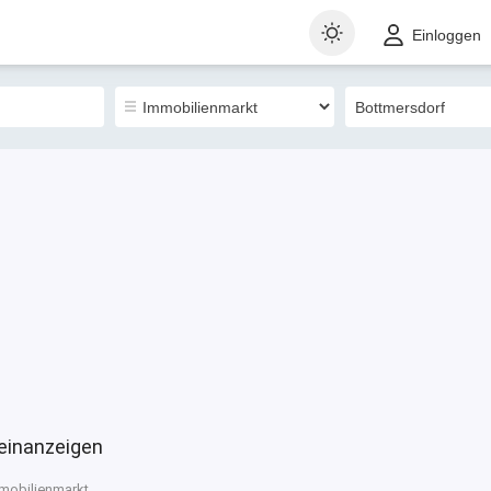
t
Gewerblich
Landkarte
Sortieren nach
Einloggen
0
leinanzeigen
mobilienmarkt