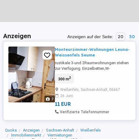
Anzeigen
20
50
Anzeigen auf der Seite:
Monteurzimmer-Wohnungen Leuna-
Weissenfels Seume
rustikale 3-und 2Raumwohnungen stehen
zur Verfügung. Einzelbetten,W-
lan,Waschmaschine,Dusche,WC und
2
300 m
komplette Küche sind freundlich
eingerichtet. Bettwäsche incl. Die
Weißenfels, Sachsen-Anhalt, 06667
Wohnungen befinden sich in einem
26 Juni
Mehrfamilienhaus in einer ruhigen
7
Nebenstraße in Weissenfels. 11,00 Euro
11 EUR
p.N.p.P. bei 6 Personen Monatsbelegung
Verifizierte Telefonnummer
12,00Euro ...
Quoka
Anzeigen
Sachsen-Anhalt
Weißenfels
Immobilienmarkt
Vermietungen