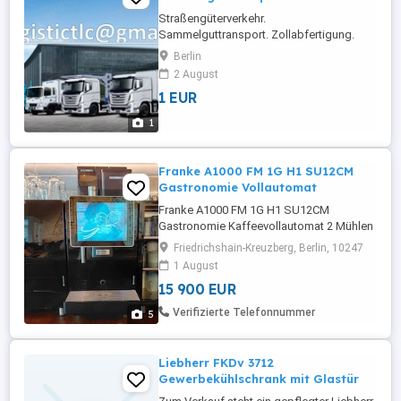
Straßengüterverkehr.
Sammelguttransport. Zollabfertigung.
Schwerguttransport. Multimodaler
Berlin
Transport. Lagerhaltung.
2 August
Verpackungsdienstleistungen. EU-Länder,
1 EUR
Ukraine, Türkei, Georgien, Armenien,
Aserbaidschan, Usbekistan, Kasachstan,
1
China und weitere Länder. Lebensmittel
und Meeresfrüchte.
Verbrauchsteuerpflichtige ...
Franke A1000 FM 1G H1 SU12CM
Gastronomie Vollautomat
Franke A1000 FM 1G H1 SU12CM
Gastronomie Kaffeevollautomat 2 Mühlen
2 Milch FoamMaster CleanMaster nur
Friedrichshain-Kreuzberg, Berlin, 10247
8.049 Bezüge, Baujahr 2 (inkl. 19 % MwSt.,
1 August
Rechnung mit ausgewiesener MwSt. und
15 900 EUR
USt-IdNr. wird ausgestellt) Zum Verkauf
steht ein hochwertiges, voll
Verifizierte Telefonnummer
5
ausgestattetes Gastronomie-
Kaffeesystem: die Franke ...
Liebherr FKDv 3712
Gewerbekühlschrank mit Glastür