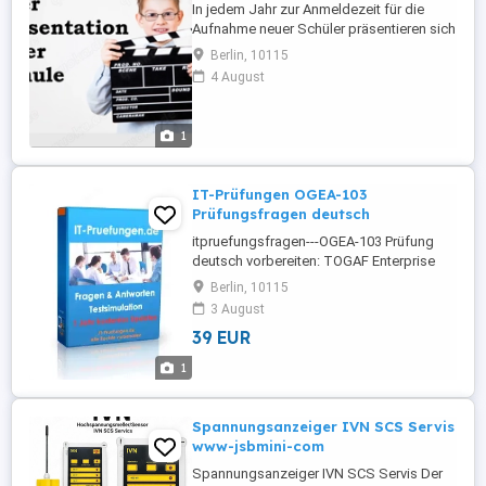
In jedem Jahr zur Anmeldezeit für die
Aufnahme neuer Schüler präsentieren sich
viele Schulen mit einem Tag der offenen
Berlin, 10115
Tür um sich kurz vorzustellen . Warum
4 August
geben Sie künftigen Schülerinnen und
Schülern . sowie deren Eltern , nicht das
ganze Jahr hindurch die Möglichkeit ,
1
durch einen ansprechenden ...
IT-Prüfungen OGEA-103
Prüfungsfragen deutsch
itpruefungsfragen---OGEA-103 Prüfung
deutsch vorbereiten: TOGAF Enterprise
Architecture Combined Part 1 and Part 2
Berlin, 10115
Exam, Prüfungsfragen, Lernmaterial und
3 August
Unterlagen auf Deutsch. The Open Group
39 EUR
OGEA-103 Prüfung Deutsch TOGAF
Enterprise Architecture Combined Part 1
1
and Part 2 Exam Die The Open Group ...
Spannungsanzeiger IVN SCS Servis
www-jsbmini-com
Spannungsanzeiger IVN SCS Servis Der