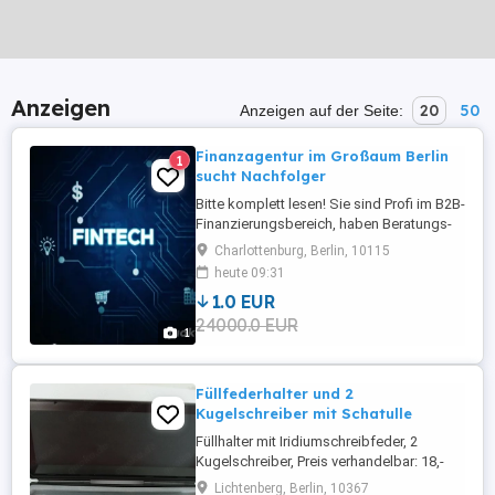
Anzeigen
20
50
Anzeigen auf der Seite:
Finanzagentur im Großaum Berlin
1
sucht Nachfolger
Bitte komplett lesen! Sie sind Profi im B2B-
Finanzierungsbereich, haben Beratungs-
und Investmenkenntnisse und wollen
Charlottenburg, Berlin, 10115
selbständig mit dem Erfolg wachsen?
heute 09:31
Nutzen Sie eine Partnerschaft in einem
1.0 EUR
innovativen Netzwerk mit
24000.0 EUR
Alleinstellungsmerkmalen und einer
1
Auftragsflut! Nur seriöse Anfragen aus
dem Inland ...
Füllfederhalter und 2
Kugelschreiber mit Schatulle
Füllhalter mit Iridiumschreibfeder, 2
Kugelschreiber, Preis verhandelbar: 18,-
Euro. Versandkosten extra.
Lichtenberg, Berlin, 10367