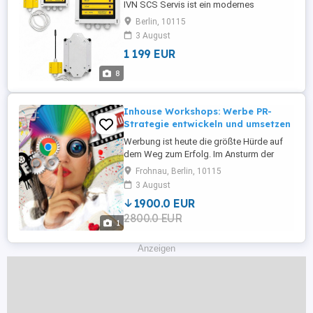
IVN SCS Servis ist ein modernes
mikroprozessorgesteuertes Gerät zur
Berlin, 10115
Erkennung elektromagnetischer Felder,
3 August
die durch Freileitungen erzeugt werden.
1 199 EUR
Sein Hauptzweck ist es,
Maschinenbediener rechtzeitig zu warnen,
8
wenn sie sich einer Gefahrenzone mit
hoher elektrischer ...
Inhouse Workshops: Werbe PR-
Strategie entwickeln und umsetzen
Werbung ist heute die größte Hürde auf
dem Weg zum Erfolg. Im Ansturm der
täglichen Masse bedarf es Kreativität,
Frohnau, Berlin, 10115
Pfiffigkeit und vor allem Authentizität, um
3 August
wahrgenommen zu werden. Die
1900.0 EUR
Herausforderungen sind komplexer denn
2800.0 EUR
je. Daher ist eine langfristige, jedoch
1
flexible Strategie von Anfang an wichtig. ...
Anzeigen