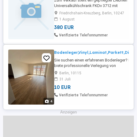
Zum Verkauf steht ein gepflegter Liebherr
Universalkühlschrank FKDv 3712 mit
Glastür. 380 (inkl. 19 % MwSt. Rechnung
Friedrichshain-Kreuzberg, Berlin, 10247
mit USt-IdNr. wird ausgestellt.) Der
1 August
Kühlschrank ist voll funktionsfähig und
380 EUR
eignet sich ideal für Gastronomie,
Vereinsheim, Büro, Verkaufsraum oder
Verifizierte Telefonnummer
private Nutzung. Technische Daten:
Hersteller: ...
Bodenleger,Vinyl,Laminat,Parkett,Dielen
Sie suchen einen erfahrenen Bodenleger? Ich
biete professionelle Verlegung von
Bodenbelägen für Privat- und Gewerbekunden.
Berlin, 10115
Telefon: Meine Leistungen: Laminat verlegen
31 Juli
Vinyl- und Designböden Parkett verlegen
10 EUR
Teppichboden PVC-Böden Sockelleisten
montieren Untergrundvorbereitung und
Verifizierte Telefonnummer
Ausgleichsarbeiten ...
4
Anzeigen