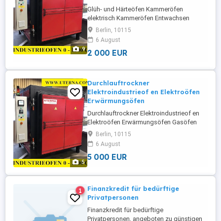
Glüh- und Härteöfen Kammeröfen
elektrisch Kammeröfen Entwachsen
Kammeröfen Umluft Herdwagen
Berlin, 10115
elektrisch Laboröfen elektrisch
6 August
schoenheider Sonderbau-Brennöfen
9
2 000 EUR
Mess- und Regeltechnik Industrieöfen
Kammeröfen Kammertrockner gemäß DIN
1539 Silikon-Temperöfen
Schubladenöfen Truhenöfen
Durchlauftrockner
Durchlauföfen Burn-In ...
Elektroindustrieof en Elektroöfen
Erwärmungsöfen
Durchlauftrockner Elektroindustrieof en
Elektroöfen Erwärmungsöfen Gasöfen
Gastrockner Industrieöfen
Berlin, 10115
Industrietrockner Kammeröfen
6 August
Kammertrockenöfen GMH GussGmbH
5 000 EUR
Kammertrockn er Öfen Ölofen
5
Pulverbeschichtungstrockner
Pulvereinbrennöfen Schachtöfen
Schlichtetrockner Sinteröfen Sonderofen
Finanzkredit für bedürftige
1
Sondertrockner ...
Privatpersonen
Finanzkredit für bedürftige
Privatpersonen, angeboten zu günstigen