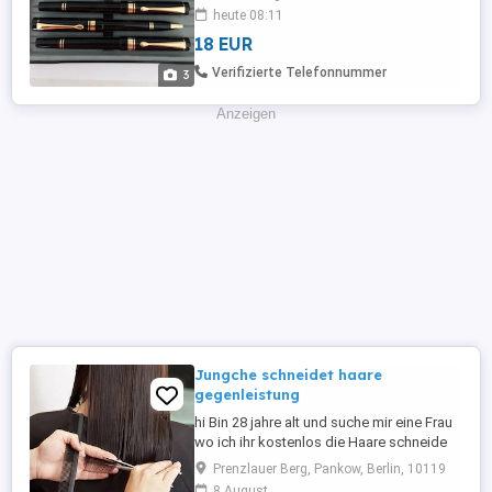
heute 08:11
18 EUR
Verifizierte Telefonnummer
3
Anzeigen
Jungche schneidet haare
gegenleistung
hi Bin 28 jahre alt und suche mir eine Frau
wo ich ihr kostenlos die Haare schneide
dafür gegenleistung bekommen.Also
Prenzlauer Berg, Pankow, Berlin, 10119
spass haben.Meldet euch..
8 August