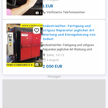
1 EUR
Verifizierte Telefonnummer
1
Industrieöfen- Fertigung und
zirlguss Reparatur jeglicher Art
Wartung und Einregulierung von
Indust
Industrieöfen- Fertigung und zirlguss
Reparatur jeglicher Art Wartung und
Einregulierung von Industriebrennern
Berlin, 10115
Industrieöfen für Öl, Gas oder elektrisch
6 August
beheizt Umfangreichen Sortiments an
5
2 000 EUR
Feuerfeststeinen, Feuerfestmassen,
Isoliermaterialen und Gießereihilfsstoffe
namhafter Hersteller. Renovierungen ...
Anzeigen