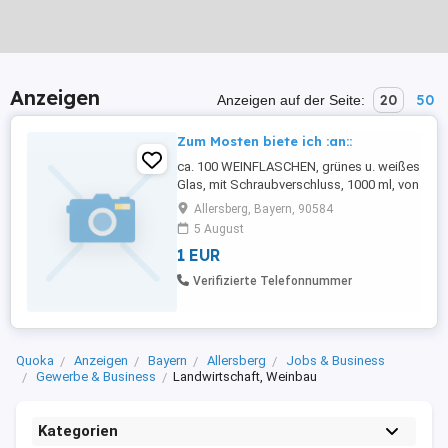
Anzeigen
20
50
Anzeigen auf der Seite:
Zum Mosten biete ich :an::
ca. 100 WEINFLASCHEN, grünes u. weißes
Glas, mit Schraubverschluss, 1000 ml, von
privat, leer und sauber, ohne Etikett, aus
Allersberg, Bayern, 90584
dem Eigenbedarf, in großen Kartons
5 August
verpackt zur Abholung ! Preis für 100
1 EUR
Flaschen : 25 Euro - bei
Verifizierte Telefonnummer
Quoka
Anzeigen
Bayern
Allersberg
Jobs & Business
Gewerbe & Business
Landwirtschaft, Weinbau
Kategorien