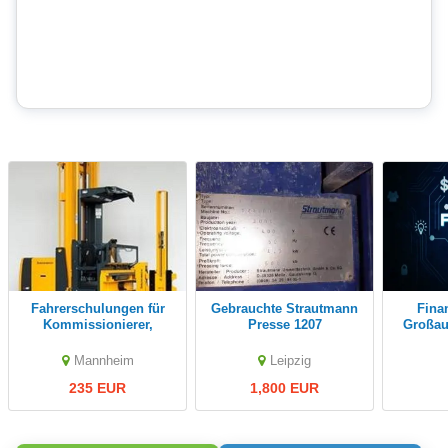
Fahrerschulungen für
gebrauchte Strautmann
Finanzagentur im
Kommissionierer,
Presse 1207
Großau
Staplerscheinkurse,
N
Gabelstaplerkurse,
Mannheim
Leipzig
Staplerfahrerkurse
235 EUR
1,800 EUR