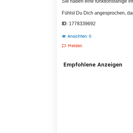
Sie haben eine funktionsfähige In
Fühlst Du Dich angesprochen, dan
ID
: 1778339692
Ansichten:
0
Melden
Empfohlene Anzeigen
200 Euro - Darstellerin
Mensch und Natur gesucht
München