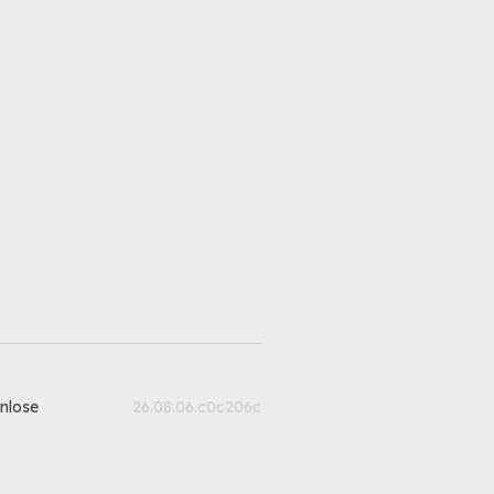
nlose
26.08.06.c0c206c