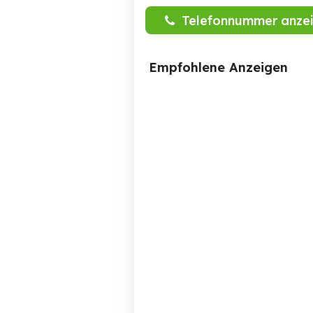
Telefonnummer anze
Empfohlene Anzeigen
Ich suche Job als Fahrer
Rentner 65 Jahre sucht
mit Automatik Getriebe
oder eigenem PKW
Eppingen