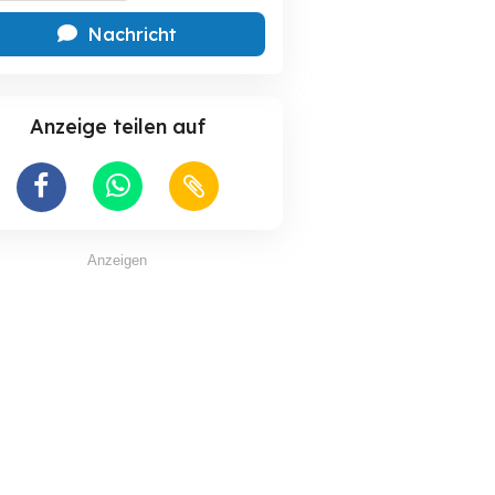
Nachricht
Anzeige teilen auf
Anzeigen
Nebenjob gesucht
Minijob gesucht im
iche Tätigkeit
Verkauf Bür
nijob Basis
ürstadt
Kandel
Mannheim