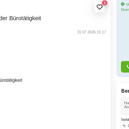
3
Ve
Num
der Bürotätigkeit
31.07.2026 15:17
rotätigkeit
Be
Verb
D