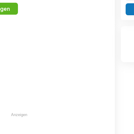
igen
Dringend Nebenjob von
Rentner sucht
Arbeit
zuhause aus gesucht,
handwerkl
stundennweise
auf Mi
Mannheim
Malsch
B
Anzeigen