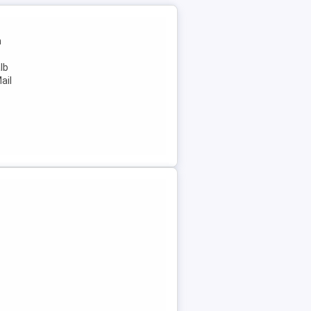
n
lb
ail