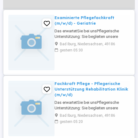
Examinierte Pflegefachkraft
(m/w/d) - Geriatrie
Das erwartetSie bei unsPflegerische
Unterstützung: Sie begleiten unsere
Patient innen durch den stationären
Bad Iburg, Niedersachsen, 49186
Rehabilitationsprozess mit dem Ziel, eine
gestern 05:30
möglichst selbstständige
Lebensgestaltung zu fördern und zu
erhalten. Hierbei übernehmen Sie
fachgerecht die aktivierende
Durchführung erforderlicher pflegerischer
...
Fachkraft Pflege - Pflegerische
Unterstützung Rehabilitation Klinik
(m/w/d)
Das erwartetSie bei unsPflegerische
Unterstützung: Sie begleiten unsere
Patient innen durch den stationären
Bad Iburg, Niedersachsen, 49186
Rehabilitationsprozess mit dem Ziel, eine
gestern 05:20
möglichst selbstständige
Lebensgestaltung zu fördern und zu
erhalten. Hierbei übernehmen Sie