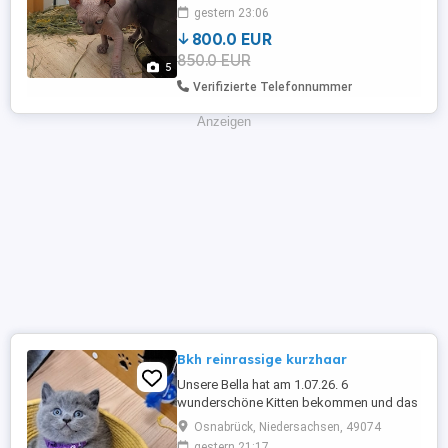
bestens sozialisiert. Sie wachsen mitten
gestern 23:06
in unserer Familie auf und sind an alle
800.0 EUR
Alltagsgeräusche gewöhnt. Sphynx-
850.0 EUR
Katzen sind bekannt für ihr
5
menschenbezogenes, anhängliches und
Verifizierte Telefonnummer
intelligentes ...
Anzeigen
Bkh reinrassige kurzhaar
Unsere Bella hat am 1.07.26. 6
wunderschöne Kitten bekommen und das
sind fünf Männchen und eine Weibchen
Osnabrück, Niedersachsen, 49074
alle mit farbe Blue. Die Kitten sind
gestern 21:17