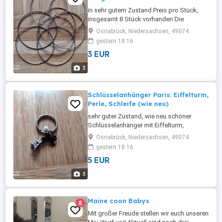
in sehr gutem Zustand Preis pro Stück,
insgesamt 8 Stück vorhanden Die
Armreifen sind für einen
Osnabrück, Niedersachsen, 49074
Handgelenksumfang von ca. 16 cm
gestern 18:16
geeignet.
3 EUR
3
Schlüsselanhänger Paris: Eiffelturm,
Perle, Schleife (wie neu)
sehr guter Zustand, wie neu schöner
Schlüsselanhänger mit Eiffelturm,
Schmuckperle und schwarzem
Osnabrück, Niedersachsen, 49074
Schleifchen Material: u.a. Metall
gestern 18:16
Abmessungen Ring: ca. 2 cm
5 EUR
3
Maine coon Babys
8
Mit großer Freude stellen wir euch unseren