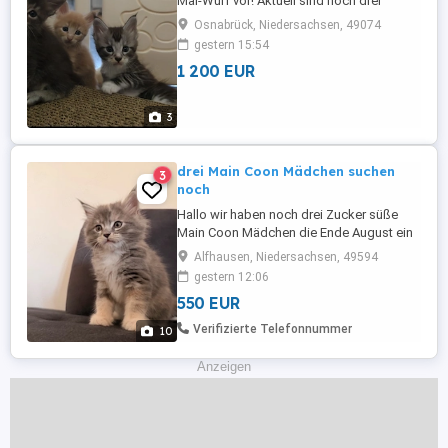
Mai-Wurf vor! Aktuell sind noch drei
bezaubernde Jungs auf der Suche nach
Osnabrück, Niedersachsen, 49074
ihrem Für-immer-Zuhause und freuen sich
gestern 15:54
auf liebevolle Familien. Reservierungen
1 200 EUR
sind ab sofort möglich! Unsere Kitten
dürfen ihr neues Zuhause ab der 14.
Lebenswoche beziehen. Bei der ...
3
drei Main Coon Mädchen suchen
3
noch
Hallo wir haben noch drei Zucker süße
Main Coon Mädchen die Ende August ein
neues Zuhause suchen. sie sind bereits
Alfhausen, Niedersachsen, 49594
stubenrein und fressen trocken wie auch
gestern 12:06
Nassfutter. die kleinen Mäuse sind in
550 EUR
mitten unserer Familie geboren und
wachsen dort liebevoll mit Kindern auf. sie
Verifizierte Telefonnummer
10
werden bestens sozialisiert ...
Anzeigen