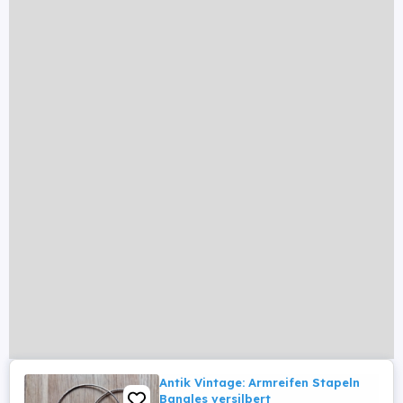
Antik Vintage: Armreifen Stapeln
Bangles versilbert