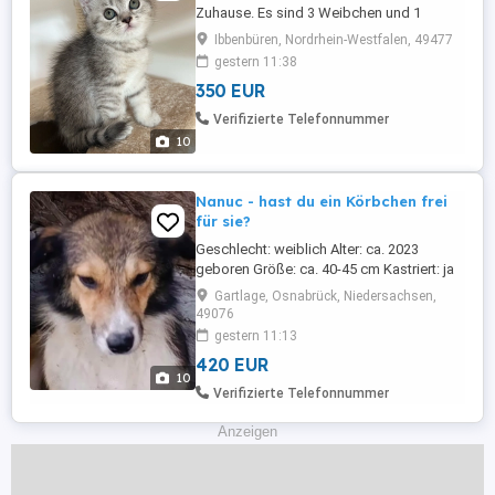
Zuhause. Es sind 3 Weibchen und 1
Männchen. Die kleinen sind super
Ibbenbüren, Nordrhein-Westfalen, 49477
verspielt, bestens sozialisiert, stubenrein
gestern 11:38
und Futterfest. Bei Interesse gerne über
350 EUR
WhatsApp oder Telegramm kontaktieren.
017623819295
Verifizierte Telefonnummer
10
Nanuc - hast du ein Körbchen frei
für sie?
Geschlecht: weiblich Alter: ca. 2023
geboren Größe: ca. 40-45 cm Kastriert: ja
Nanuc kleine Überlebenskämpferin sucht
Gartlage, Osnabrück, Niedersachsen,
ihr Glück... Als man Nanuc in Rumänien
49076
fand, war sie ganz allein verlassen,
gestern 11:13
erschöpft und mit gebrochenem Herzen.
420 EUR
Ihre Welpen hatte sie liebevoll beschützt,
10
doch als die Tierschützerin ...
Verifizierte Telefonnummer
Anzeigen