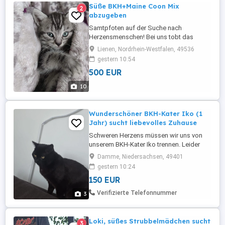
Süße BKH+Maine Coon Mix
2
abzugeben
Samtpfoten auf der Suche nach
Herzensmenschen! Bei uns tobt das
süßeste Katzenglück! Unsere
Lienen, Nordrhein-Westfalen, 49536
wunderschönen Britisch Kurzhaar (BKH) +
gestern 10:54
Maine Coon Mix Kätzchen wachsen
500 EUR
behütet mitten in der Familie auf und
dürfen Mitte Ende September (mit 12
10
Wochen) in ihr neues Abenteuer
ausziehen. Was du über die ...
Wunderschöner BKH-Kater Iko (1
Jahr) sucht liebevolles Zuhause
Schweren Herzens müssen wir uns von
unserem BKH-Kater Iko trennen. Leider
versteht er sich absolut nicht mit unserer
Damme, Niedersachsen, 49401
anderen Katze. Da wir möchten, dass er
gestern 10:24
ein stressfreies und glückliches Leben
150 EUR
führt, suchen wir für ihn einen neuen,
liebevollen Platz, an dem er im Mittelpunkt
Verifizierte Telefonnummer
3
stehen darf. Das Wichtigste ...
Loki, süßes Strubbelmädchen sucht
3