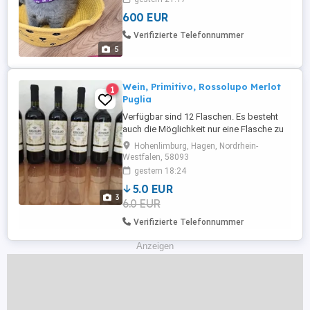
mehrmals entwurmt mit paste panakur
600 EUR
und ab acht Wochen werden die einmal
geimpft fon katzenschnupfen und
Verifizierte Telefonnummer
katzenseuche. Die süßen sind
5
schtubenrein sozialisiert ...
Wein, Primitivo, Rossolupo Merlot
1
Puglia
Verfügbar sind 12 Flaschen. Es besteht
auch die Möglichkeit nur eine Flasche zu
kaufen Bei Fragen gern melden.
Hohenlimburg, Hagen, Nordrhein-
Westfalen, 58093
gestern 18:24
5.0 EUR
3
6.0 EUR
Verifizierte Telefonnummer
Anzeigen