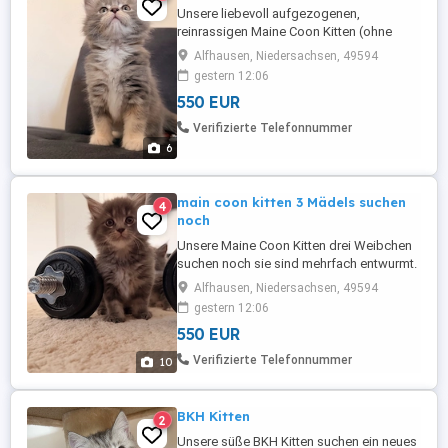
Unsere liebevoll aufgezogenen,
reinrassigen Maine Coon Kitten (ohne
Stammbaum Papiere) suchen ein
Alfhausen, Niedersachsen, 49594
fürsorgliches und dauerhaftes Zuhause.
gestern 12:06
ausziehen können die kleinen Ende
550 EUR
August Die Kitten wachsen mitten in
unserer Familie auf und sind den täglichen
Verifizierte Telefonnummer
Umgang mit Kindern gewohnt. Dadurch
6
sind sie bestens ...
main coon kitten 3 Mädels suchen
4
noch
Unsere Maine Coon Kitten drei Weibchen
suchen noch sie sind mehrfach entwurmt.
auf Wunsch und gegen Aufpreis Impfung
Alfhausen, Niedersachsen, 49594
möglich. Beide Elterntiere leben bei uns
gestern 12:06
und können selbstverständlich
550 EUR
kennengelernt werden. Unsere Kitten
wachsen mitten in der Familie gemeinsam
Verifizierte Telefonnummer
10
mit Kindern auf und werden dadurch
liebevoll ...
BKH Kitten
2
Unsere süße BKH Kitten suchen ein neues