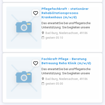
fachgerecht die aktivierende
Durchführung erforderlicher pflegerischer
Pflegefachkraft - stationärer
...
Rehabilitationsprozess
Krankenhaus (m/w/d)
Das erwartetSie bei unsPflegerische
Unterstützung: Sie begleiten unsere
Patient innen durch den stationären
Bad Iburg, Niedersachsen, 49186
Rehabilitationsprozess mit dem Ziel, eine
gestern 05:10
möglichst selbstständige
Lebensgestaltung zu fördern und zu
erhalten. Hierbei übernehmen Sie
fachgerecht die aktivierende
Durchführung erforderlicher pflegerischer
Fachkraft Pflege - Beratung
...
Betreuung Reha Klinik (m/w/d)
Das erwartetSie bei unsPflegerische
Unterstützung: Sie begleiten unsere
Patient innen durch den stationären
Bad Iburg, Niedersachsen, 49186
Rehabilitationsprozess mit dem Ziel, eine
gestern 05:00
möglichst selbstständige
Lebensgestaltung zu fördern und zu
erhalten. Hierbei übernehmen Sie
fachgerecht die aktivierende
Durchführung erforderlicher pflegerischer