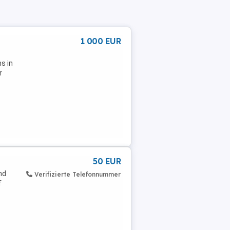
1 000 EUR
s in
r
50 EUR
nd
Verifizierte Telefonnummer
f