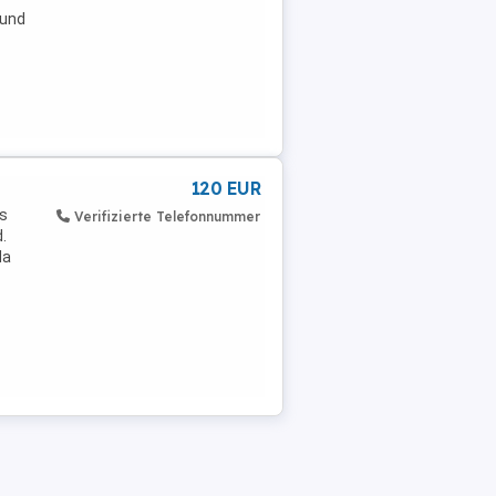
 und
120 EUR
ts
Verifizierte Telefonnummer
.
da