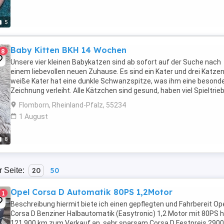
5
Baby Kitten BKH 14 Wochen
8
Unsere vier kleinen Babykatzen sind ab sofort auf der Suche nach
einem liebevollen neuen Zuhause. Es sind ein Kater und drei Katzen
weiße Kater hat eine dunkle Schwanzspitze, was ihm eine besond
Zeichnung verleiht. Alle Kätzchen sind gesund, haben viel Spieltrie
sind an den Kontakt mit ...
Flomborn, Rheinland-Pfalz, 55234
1 August
8
r Seite:
20
50
Opel Corsa D Automatik 80PS 1,2Motor
1
Beschreibung hiermit biete ich einen gepflegten und Fahrbereit Op
Corsa D Benziner Halbautomatik (Easytronic) 1,2 Motor mit 80PS 
121.900 km zum Verkauf an. sehr sparsam Corsa D Festpreis 2900