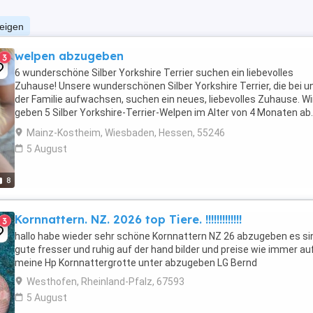
zeigen
welpen abzugeben
3
6 wunderschöne Silber Yorkshire Terrier suchen ein liebevolles
Zuhause! Unsere wunderschönen Silber Yorkshire Terrier, die bei un
der Familie aufwachsen, suchen ein neues, liebevolles Zuhause. Wi
geben 5 Silber Yorkshire-Terrier-Welpen im Alter von 4 Monaten ab.
Darunter befinden sich 3 ...
Mainz-Kostheim, Wiesbaden, Hessen, 55246
5 August
8
Kornnattern. NZ. 2026 top Tiere. !!!!!!!!!!!!!
3
hallo habe wieder sehr schöne Kornnattern NZ 26 abzugeben es si
gute fresser und ruhig auf der hand bilder und preise wie immer au
meine Hp Kornnattergrotte unter abzugeben LG Bernd
Westhofen, Rheinland-Pfalz, 67593
5 August