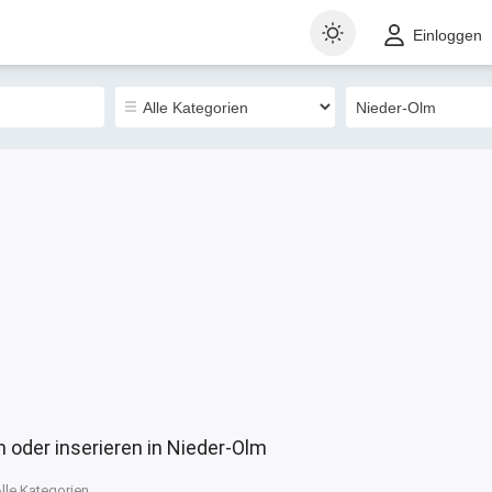
t
Gewerblich
Sortieren nach
Einloggen
13293
 oder inserieren in Nieder-Olm
lle Kategorien