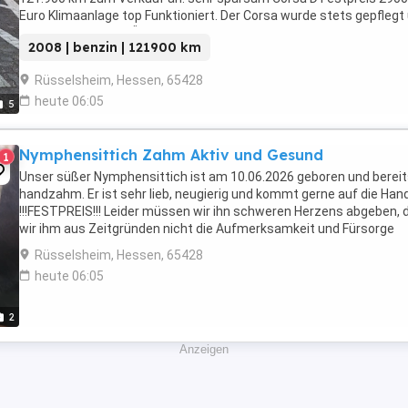
Euro Klimaanlage top Funktioniert. Der Corsa wurde stets gepflegt
hat bis April 2027 TÜV. Scheckheft ...
2008 | benzin | 121900 km
Rüsselsheim, Hessen, 65428
heute 06:05
5
Nymphensittich Zahm Aktiv und Gesund
1
Unser süßer Nymphensittich ist am 10.06.2026 geboren und berei
handzahm. Er ist sehr lieb, neugierig und kommt gerne auf die Hand
!!!FESTPREIS!!! Leider müssen wir ihn schweren Herzens abgeben, 
wir ihm aus Zeitgründen nicht die Aufmerksamkeit und Fürsorge
schenken können, die er verdient. Das ...
Rüsselsheim, Hessen, 65428
heute 06:05
2
Anzeigen