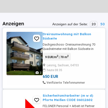
Anzeigen
20
50
Anzeigen auf der Seite:
Dreiraumwohnung mit Balkon
Südseite
Dachgeschoss- Dreiraumwohnung 70
Quadratmeter mit Balkon Südseite in
ruhiger, grüner und waldnaher Umgebung
2
2
9 EUR/m
| 70 m
sofort zu vermieten. Parkplätze und
Kellerraum vorhanden
Leisnig, Sachsen, 04703
heute 08:35
2
650 EUR
Verifizierte Telefonnummer
Sicherheitsmitarbeiter (m w d)
Pforte Meißen CODE 06012602
FELGNER Personal + Arbeit ist Partner