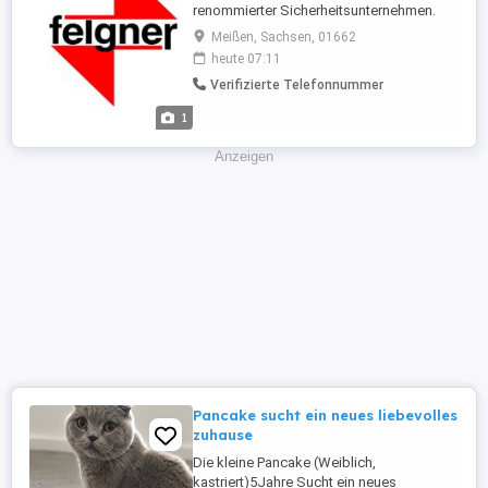
renommierter Sicherheitsunternehmen.
Wir sind seit 25 Jahre erfolgreich im
Meißen, Sachsen, 01662
Bereich Personalvermittlung tätig. Bei der
heute 07:11
nachfolgenden Position handelt es sich
Verifizierte Telefonnummer
um eine Festanstellung bei unseren
Mandanten. STELLENBESCHREIBUNG IHR
1
PROFIL Sicherheitsmitarbeiter ...
Anzeigen
Pancake sucht ein neues liebevolles
zuhause
Die kleine Pancake (Weiblich,
kastriert)5Jahre Sucht ein neues