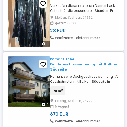
Verkaufen diesen schönen Damen Lack
Catsuit für die besonderen Stunden. Er
wurde nicht getragen, im Top, zwei RV,
Meißen, Sachsen, 01662
leicht dehnbar, in 44 46...
gestern 06:22
28 EUR
Verifizierte Telefonnummer
1
romantische
Dachgeschosswohnung mit Balkon
Südseite
Romantische Dachgeschosswohnung, 70
Quadratmeter mit Balkon Südseite in
ruhiger, waldnaher Lage mit Stellplätzen
2
70 m
und Flächennutzung zum Entspannen
Haustiere möglich Bitte ansehen -
Leisnig, Sachsen, 04703
entscheiden - damit die Zukunft sichern
2
5 August
670 EUR
Verifizierte Telefonnummer