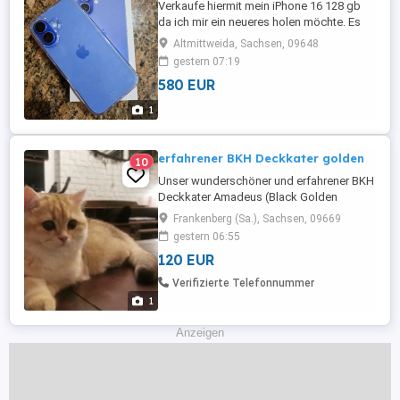
Verkaufe hiermit mein iPhone 16 128 gb
da ich mir ein neueres holen möchte. Es
hat 92% Akku Kapazität und ist im top
Altmittweida, Sachsen, 09648
Zustand Immer mit Hülle und Panzerglas
gestern 07:19
getragen somit keine Kratzer oder
580 EUR
Mängel. OVP ist natürlich auch dabei Bei
Interesse gerne melden
1
erfahrener BKH Deckkater golden
10
Unser wunderschöner und erfahrener BKH
Deckkater Amadeus (Black Golden
shaded) Mit seiner liebevollen und
Frankenberg (Sa.), Sachsen, 09669
geduldigen Art sorgt er für eine stressfreie
gestern 06:55
Deckzeit und hat bereits viele gesunde,
120 EUR
bezaubernde Kitten gezeugt. Ablauf der
Deckung: -Bringt eure Mietz am 1. oder 2.
Verifizierte Telefonnummer
Rolligkeitstag zu uns. -Die ...
1
Anzeigen