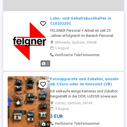
Lohn- und Gehaltsbuchhalter in
C10102201
FELGNER Personal + Arbeit ist seit 25
Jahren erfolgreich im Bereich Personal-
und Dozentenvermittlung tätig. Bei der
Mittweida, Sachsen, 09648
nachfolgenden Position handelt es sich
5 August
um eine Festanstellung bei unseren
Verifizierte Telefonnummer
Mandanten. STELLENBESCHREIBUNG #
IHR PROFIL Lohn- und Gehaltsbuchhalter
1
(m w d) CODE 10102201 AUSBILDUNG > ...
Fotoapparate und Zubehör, einzeln
ab 3 Euro oder im Konvolut (VB)
Ich verkaufe einige Kameras und Zubehör
hergestellt in der DDR, UdSSR sowie aus
jüngerer Zeit, entweder einzeln (ab 3 Euro)
Ostrau, Sachsen, 04749
wie unten aufgeführt oder im Konvolut zu
4 August
einem verhandelbaren Preis. Die Artikel
3 EUR
sind alle optisch in einem guten bis sehr
guten Zustand, jedoch habe ich aktuell
Verifizierte Telefonnummer
6
keine Funktionsprüfung ...