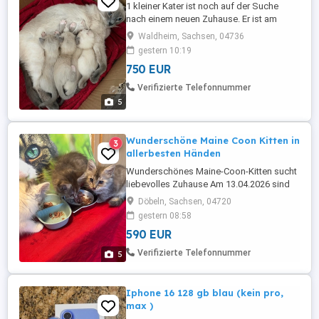
1 kleiner Kater ist noch auf der Suche
nach einem neuen Zuhause. Er ist am
19.06.2026 geboren und darf ab dem
Waldheim, Sachsen, 04736
04.09.2026 ausziehen. sie kennen kleine
gestern 10:19
Kinder und alltagsgeräusche. natürlich
750 EUR
sind die Kater stubenrein und bei der
Abgabe entwurmt und geimpft. die Mutter
Verifizierte Telefonnummer
ist eine reinrassige Siam und ...
5
Wunderschöne Maine Coon Kitten in
3
allerbesten Händen
Wunderschönes Maine-Coon-Kitten sucht
liebevolles Zuhause Am 13.04.2026 sind
unsere kleinen Maine-Coon-Kitten
Döbeln, Sachsen, 04720
geboren. Die Kleinen wachsen liebevoll
gestern 08:58
auf und suchen ab einem passenden Alter
590 EUR
ein verantwortungsvolles Zuhause in
guten Händen. Die Kitten sind: mehrfach
Verifizierte Telefonnummer
5
entwurmt geimpft gesund ...
Iphone 16 128 gb blau (kein pro,
max )