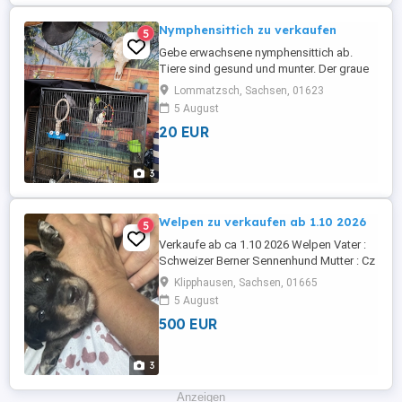
Nymphensittich zu verkaufen
5
Gebe erwachsene nymphensittich ab.
Tiere sind gesund und munter. Der graue
ist die Henne,3 gelbe sind Hähne. Leben
Lommatzsch, Sachsen, 01623
zusammen in einer volaire. Einzeln oder
5 August
zusammen da würde ich 50 Euro nehmen
20 EUR
Sie sind ca 3-4 Jahre alt. Nur
Selbstabholung!
3
Welpen zu verkaufen ab 1.10 2026
5
Verkaufe ab ca 1.10 2026 Welpen Vater :
Schweizer Berner Sennenhund Mutter : Cz
Wolfshund Border Collie Welpen werden
Klipphausen, Sachsen, 01665
geimpft und entwurmt mit pass verkauft
5 August
am besten wär großes Grundstück Es
500 EUR
sind Rüden und Weibchen vorhanden
3
Anzeigen