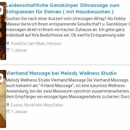
Leidenschaftliche Ganzkörper Oilmassage zum
Entspannen für Damen ( mit Hausbesuchen )
Suchen Sie nach einer Auszeit vom stressigen Alltag? Als Hobby
Maseur biete ich Ihnen entspannende Gesellschaft u. Ganzkörper O
massagen direkt in Ihrem vertrauten Zuhause an. Ich gehe ganz
individuell auf Ihre Bedürfnisse ein. Ob sanfte Entspannung oder
kräftigere Griffe bei hartnäckigen Verspannungen. ...
Frankfurt am Main, Hessen
1 Januar
Vierhand Massage bei Melody Wellness Studio
Melody Wellness Studio Vierhand Massage Die Vierhand Massage,
auch bekannt als "4-Hand-Massage", ist eine luxuriöse Wellness-
Anwendung, bei der zwei Masseurin synchron zusammenarbeiten
dem Empfänger ein einzigartiges Massageerlebnis zu bieten. Durc
koordinierten Bewegungen der beiden Therapeuten ...
Essen, Nordrhein-Westfalen
1 Januar