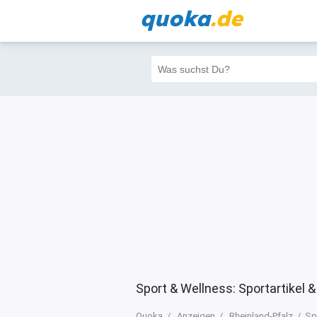
quoka
.de
Alle
Priva
Filter
3
0
0
Sport & Wellness: Sportartikel &
Quoka
Anzeigen
Rheinland-Pfalz
Sp