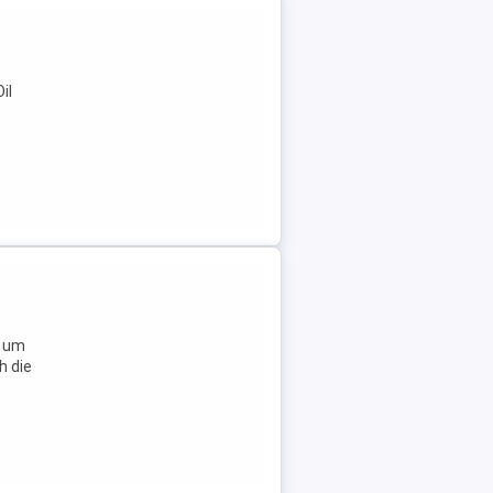
il
, um
h die