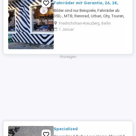
Fahrräder mit Garantie, 26, 28,
Bilder sind nur Beispiele, Fahrräder ab
350,-, MTB, Rennrad, Urban, City, Touren,
Gravel, Trekking usw. Ob moderne
Friedrichshain-Kreuzberg, Berlin
gebrauchte Räder oder Klassische
1 Januar
Mountain bikes, vintage die z.T. aussehen
wie neu, Rennräder bzw Urban bikes,
manchmal Spezial Räder wie, im Moment,
ein Dreirad, viele Ersatzteile, auch ...
Anzeigen
Specialized