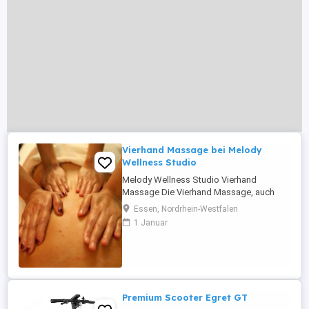
Vierhand Massage bei Melody
Wellness Studio
Melody Wellness Studio Vierhand
Massage Die Vierhand Massage, auch
bekannt als "4-Hand-Massage", ist eine
Essen, Nordrhein-Westfalen
luxuriöse Wellness-Anwendung, bei der
1 Januar
zwei Masseurin synchron
zusammenarbeiten, um dem Empfänger
ein einzigartiges Massageerlebnis zu
bieten. Durch die koordinierten
Bewegungen der beiden Therapeuten ...
Premium Scooter Egret GT