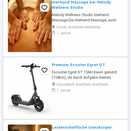
Vierhand Massage bei Melody
Wellness Studio
Melody Wellness Studio Vierhand
Massage Die Vierhand Massage, auch
bekannt als "4-Hand-Massage", ist eine
Essen, Nordrhein-Westfalen
luxuriöse Wellness-Anwendung, bei der
1 Januar
zwei Masseurin synchron
zusammenarbeiten, um dem Empfänger
ein einzigartiges Massageerlebnis zu
bieten. Durch die koordinierten
Bewegungen der beiden Therapeuten ...
Premium Scooter Egret GT
Escooter Egret GT 15AH Kaum genutzt
(154km), da durch Aufgabe meines
Wohmobils überflüssig. Der Scooter ist
Düsseldorf, Nordrhein-Westfalen
im April 25 für 1638 gekauft worden und
1 Januar
hat noch bis zum April 27 Garantie.
Rechnung, Handbuch, Datenblatt ist
vorhanden. Zusätzlich gibt es noch das
Original Seilschloss und die
Handyhalterung ...
Leidenschaftliche Ganzkörper