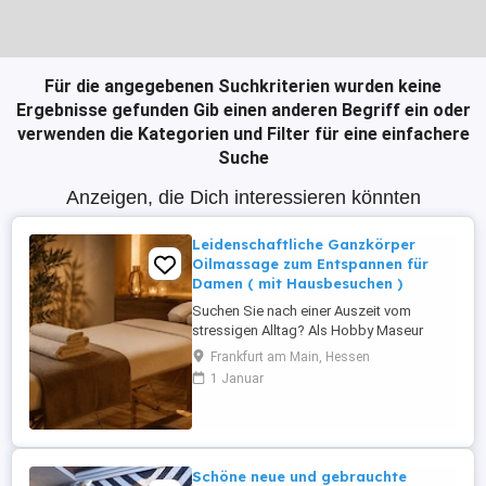
Für die angegebenen Suchkriterien wurden keine
Ergebnisse gefunden
Gib einen anderen Begriff ein oder
verwenden die Kategorien und Filter für eine einfachere
Suche
Anzeigen, die Dich interessieren könnten
Leidenschaftliche Ganzkörper
Oilmassage zum Entspannen für
Damen ( mit Hausbesuchen )
Suchen Sie nach einer Auszeit vom
stressigen Alltag? Als Hobby Maseur
biete ich Ihnen entspannende
Frankfurt am Main, Hessen
Gesellschaft u. Ganzkörper Oil massagen
1 Januar
direkt in Ihrem vertrauten Zuhause an. Ich
gehe ganz individuell auf Ihre Bedürfnisse
ein. Ob sanfte Entspannung oder
kräftigere Griffe bei hartnäckigen
Verspannungen. ...
Schöne neue und gebrauchte