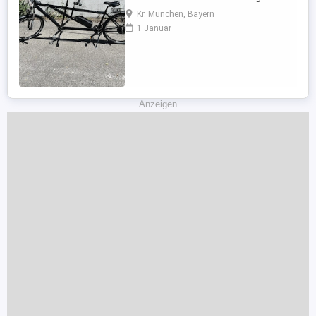
Hinterradantrieb umgerüstet. Merkmale:
Kr. München, Bayern
26 Zoll, Alurahmen, Unisex Erwachsene,
1 Januar
Shimano - Deore 27 Gang
Kettenschaltung, Daumenschalter,
Rahmengröße 53 44 cm, Federgabel,
Faltreifen, hydraulische
Scheibenbremsen, Downhill-Lenker, ...
Anzeigen