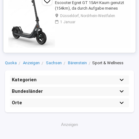
Escooter Egret GT 15AH Kaum genutzt
(154km), da durch Aufgabe meines
Wohmobils überflüssig. Der Scooter ist
Düsseldorf, Nordrhein-Westfalen
im April 25 für 1638 gekauft worden und
1 Januar
hat noch bis zum April 27 Garantie.
Rechnung, Handbuch, Datenblatt ist
vorhanden. Zusätzlich gibt es noch das
Original Seilschloss und die
Handyhalterung ...
Quoka
Anzeigen
Sachsen
Bärenstein
Sport & Wellness
Kategorien
Bundesländer
Orte
Anzeigen