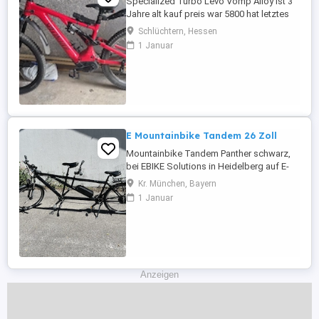
Specialized Turbo Levo Vomp Alloy ist 3
Jahre alt kauf preis war 5800 hat letztes
jahr ein neues Ritzel bekommen
Schlüchtern, Hessen
1 Januar
E Mountainbike Tandem 26 Zoll
Mountainbike Tandem Panther schwarz,
bei EBIKE Solutions in Heidelberg auf E-
Hinterradantrieb umgerüstet. Merkmale:
Kr. München, Bayern
26 Zoll, Alurahmen, Unisex Erwachsene,
1 Januar
Shimano - Deore 27 Gang
Kettenschaltung, Daumenschalter,
Rahmengröße 53 44 cm, Federgabel,
Faltreifen, hydraulische
Scheibenbremsen, Downhill-Lenker, ...
Anzeigen