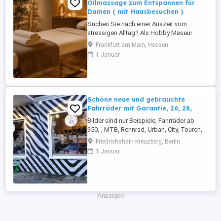
Oilmassage zum Entspannen für
Damen ( mit Hausbesuchen )
Suchen Sie nach einer Auszeit vom
stressigen Alltag? Als Hobby Maseur
biete ich Ihnen entspannende
Frankfurt am Main, Hessen
Gesellschaft u. Ganzkörper Oil massagen
1 Januar
direkt in Ihrem vertrauten Zuhause an. Ich
gehe ganz individuell auf Ihre Bedürfnisse
ein. Ob sanfte Entspannung oder
kräftigere Griffe bei hartnäckigen
Verspannungen. ...
Schöne neue und gebrauchte
Fahrräder mit Garantie, 26, 28,
Bilder sind nur Beispiele, Fahrräder ab
350,-, MTB, Rennrad, Urban, City, Touren,
Gravel, Trekking usw. Ob moderne
Friedrichshain-Kreuzberg, Berlin
gebrauchte Räder oder Klassische
1 Januar
Mountain bikes, vintage die z.T. aussehen
wie neu, Rennräder bzw Urban bikes,
manchmal Spezial Räder wie, im Moment,
ein Dreirad, viele Ersatzteile, auch ...
Anzeigen