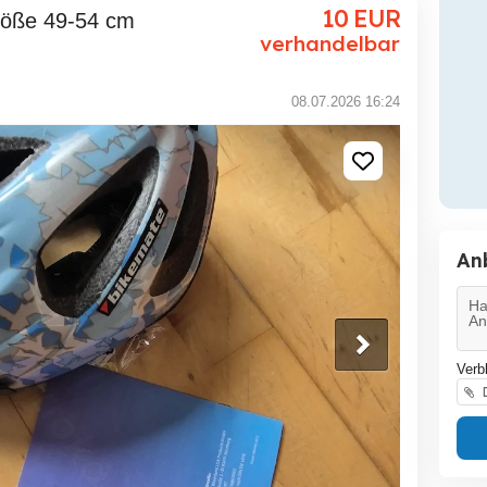
10
EUR
verhandelbar
08.07.2026 16:24
An
Verb
D