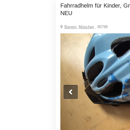
Fahrradhelm für Kinder, Größe 49-54 cm
NEU
Bayern
,
München
, 80798