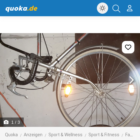
quoka
.de
1
/ 3
Quoka
Anzeigen
Sport & Wellness
Sport & Fitness
Fahrräder