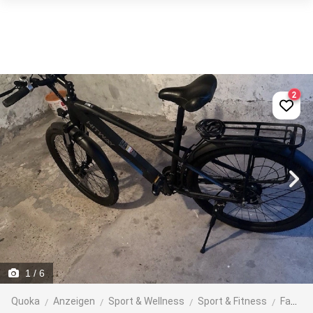
2
1
/ 6
Quoka
Anzeigen
Sport & Wellness
Sport & Fitness
Fahrräder