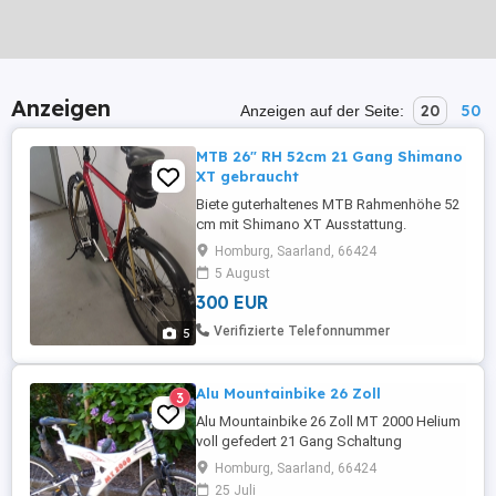
Anzeigen
20
50
Anzeigen auf der Seite:
MTB 26" RH 52cm 21 Gang Shimano
XT gebraucht
Biete guterhaltenes MTB Rahmenhöhe 52
cm mit Shimano XT Ausstattung.
Bereifung 26", Bremsbeläge,
Homburg, Saarland, 66424
Werkzeugtasche, Getränkehalter, Tacho,
5 August
Schutzbleche siehe Bilder. Lackierung mit
300 EUR
2K-Autolack
Verifizierte Telefonnummer
5
Alu Mountainbike 26 Zoll
3
Alu Mountainbike 26 Zoll MT 2000 Helium
voll gefedert 21 Gang Schaltung
Homburg, Saarland, 66424
25 Juli