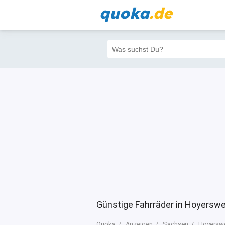
quoka
.de
Alle
Priva
Filter
3
3
3
Günstige Fahrräder in Hoyerswe
Quoka
Anzeigen
Sachsen
Hoyersw