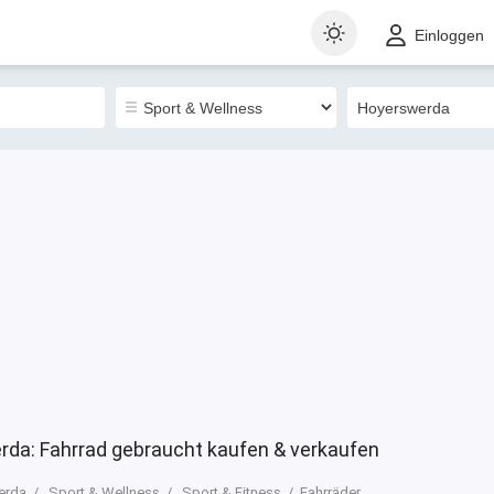
t
Gewerblich
Sortieren nach
Einloggen
0
rda: Fahrrad gebraucht kaufen & verkaufen
erda
Sport & Wellness
Sport & Fitness
Fahrräder