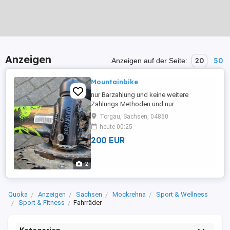
Anzeigen
20
50
Anzeigen auf der Seite:
Mountainbike
nur Barzahlung und keine weitere
Zahlungs Methoden und nur
selbstabholung und mir bitte auch keine
Torgau, Sachsen, 04860
Nummern schicken ich möchte es nur bei
heute 00:25
dieser App schreiben bitte vorher lesen
200 EUR
was da steht verkaufe dieses
Mountainbike die ist nicht mal ein Jahr alt
da ich halt nicht mehr fahren darf
2
Quoka
Anzeigen
Sachsen
Mockrehna
Sport & Wellness
Sport & Fitness
Fahrräder