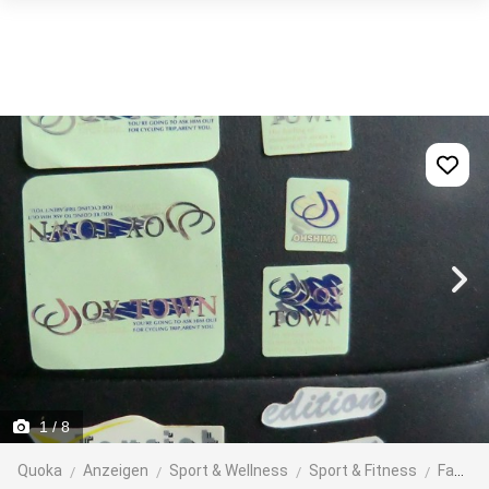
1
/ 8
Quoka
Anzeigen
Sport & Wellness
Sport & Fitness
Fahrräder