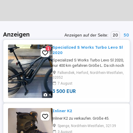
Anzeigen
20
50
Anzeigen auf der Seite:
Specialized S Works Turbo Levo Sl
1
2020
Specialized S Works Turbo Levo Sl 2020,
nur 400 km gefahren Größe L. Da ich noch
ein zweites Bike habe, bin ich kaum damit
Falkendiek, Herford, Nordrhein-Westfalen,
gefahren ( insgesamt ca. 415 km) in zwei
32052
Jahren. Der Neupreis betrug 12999 Euro (
7 August
Original Rechnung wird mitgeliefert). Es
3 500 EUR
sind zwei Range-Extender im Preis
4
inbegriffen, natürlich ...
Inliner K2
Inliner K2 zu verkaufen. Größe 45.
Spenge, Nordrhein-Westfalen, 32139
3 August